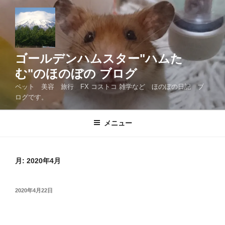
コ
ン
テ
ン
ツ
ゴールデンハムスター"ハムた
へ
む"のほのぼの ブログ
ス
ペット 美容 旅行 FX コストコ 雑学など ほのぼの日記 ブ
キ
ログです。
ッ
プ
メニュー
月:
2020年4月
投
2020年4月22日
稿
日: