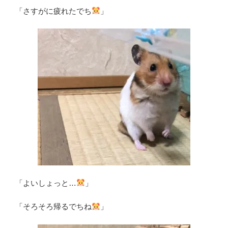
「さすがに疲れたでち
」
「よいしょっと…
」
「そろそろ帰るでちね
」