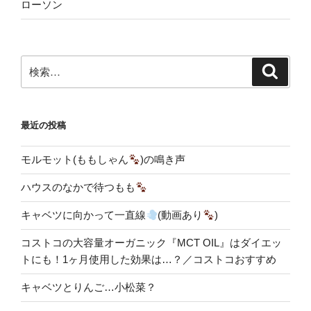
ローソン
検
検
索
索:
最近の投稿
モルモット(ももしゃん
)の鳴き声
ハウスのなかで待つもも
キャベツに向かって一直線
(動画あり
)
コストコの大容量オーガニック『MCT OIL』はダイエッ
トにも！1ヶ月使用した効果は…？／コストコおすすめ
キャベツとりんご…小松菜？