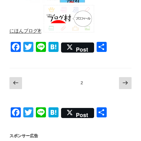
にほんブログ村
F
T
Li
H
共
Post
a
wi
n
at
有
c
tt
e
e
e
er
n
投
前
次
固定ページ
2
b
a
の
の
稿
o
ペ
ペ
の
ー
ー
o
ペ
F
T
Li
H
共
ジ
ジ
Post
k
ー
a
wi
n
at
有
ジ
c
tt
e
e
送
スポンサー広告