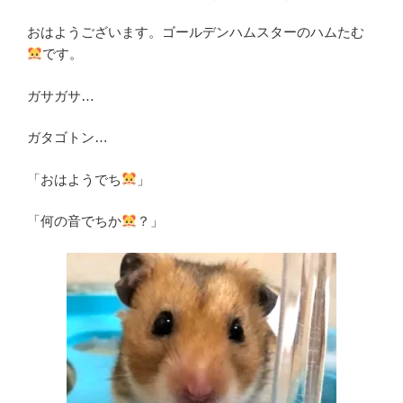
b
a
おはようございます。ゴールデンハムスターのハムたむ
o
です。
o
k
ガサガサ…
ガタゴトン…
「おはようでち
」
「何の音でちか
？」