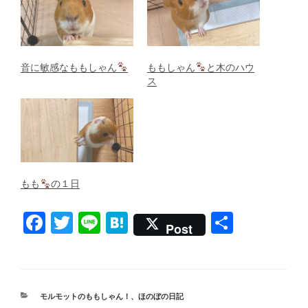
音に敏感なももしゃん
ももしゃん
と木のハウ
ス
もも
の１日
F
T
Li
H
共
Post
a
wi
n
at
有
c
tt
e
e
e
er
n
カ
モルモットのももしゃん！
、
ほのぼの日記