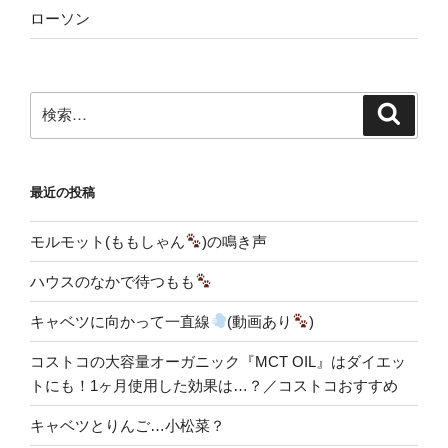
ローソン
検
検
索
索:
最近の投稿
モルモット(ももしゃん
)の鳴き声
ハウスのなかで待つもも
キャベツに向かって一直線
(動画あり
)
コストコの大容量オーガニック『MCT OIL』はダイエッ
トにも！1ヶ月使用した効果は…？／コストコおすすめ
キャベツとりんご…小松菜？