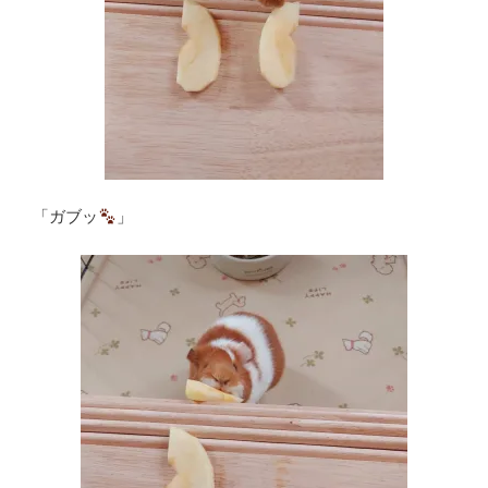
「ガブッ
」