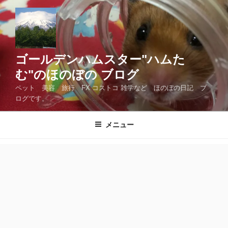
コ
ン
テ
ン
ツ
ゴールデンハムスター"ハムた
へ
む"のほのぼの ブログ
ス
ペット 美容 旅行 FX コストコ 雑学など ほのぼの日記 ブ
キ
ログです。
ッ
プ
メニュー