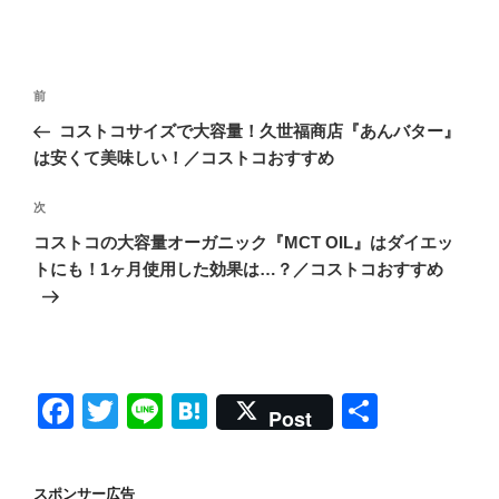
投
前
前
稿
の
コストコサイズで大容量！久世福商店『あんバター』
ナ
投
は安くて美味しい！／コストコおすすめ
ビ
稿
ゲ
次
次
の
ー
コストコの大容量オーガニック『MCT OIL』はダイエッ
投
シ
トにも！1ヶ月使用した効果は…？／コストコおすすめ
稿
ョ
ン
F
T
Li
H
共
Post
a
wi
n
at
有
c
tt
e
e
スポンサー広告