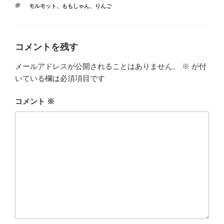
b
a
テ
タ
モルモット
、
ももしゃん
、
りんご
ゴ
o
グ
リ
ー
o
k
コメントを残す
メールアドレスが公開されることはありません。
※
が付
いている欄は必須項目です
コメント
※