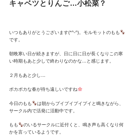
キャベツとりんご…小松菜？
日:
いつもありがとうございます(*^-^)。モルモットのもも
です。
朝晩寒い日が続きますが、日に日に日が長くなりこの寒
い時期もあと少しで終わりなのかな…と感じます。
２月もあと少し…
ポカポカな春が待ち遠しいですね
今日のもも
は朝からプイプイプイプイと鳴きながら、
サークル内で活発に活動中です。
もも
のいるサークルに近付くと、鳴き声も高くなり何
かを言っているようです。