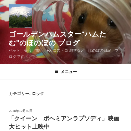
コ
ン
テ
ン
ツ
ゴールデンハムスター"ハムた
へ
む"のほのぼの ブログ
ス
ペット 美容 旅行 FX コストコ 雑学など ほのぼの日記 ブ
キ
ログです。
ッ
プ
メニュー
カテゴリー:
ロック
投
2018年12月30日
稿
「クイーン ボヘミアンラプソディ」映画
日:
大ヒット上映中