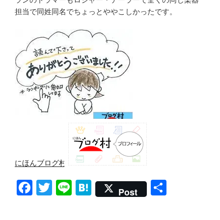
担当で同姓同名でちょっとややこしかったです。
にほんブログ村
F
T
Li
H
共
Post
a
wi
n
at
有
c
tt
e
e