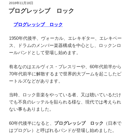
投
2018年11月18日
e
er
n
稿
プログレッシブ ロック
日:
b
a
プログレッシブ ロック
o
o
1950年代後半、ヴォーカル、エレキギター、エレキベー
k
ス、ドラムのメンバー楽器構成を中心とし、ロックンロ
ールバンドとして登場し始めます。
有名なのはエルヴィス・プレスリーや、60年代前半から
70年代前半に解散するまで世界的大ブームを起こしたビ
ートルズなどがあります。
当時、ロック音楽をやっている者、又は聴いているだけ
でも不良のレッテルを貼られる様な、現代では考えられ
ない事もありました。
60年代後半になると、
プログレッシブ ロック
（日本で
はプログレ）と呼ばれるバンドが登場し始めました。