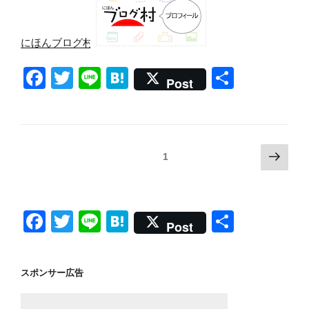
にほんブログ村
F
T
Li
H
共
Post
a
wi
n
at
有
c
tt
e
e
e
er
n
投
次
固定ページ
1
b
a
の
稿
o
ペ
の
ー
o
ペ
F
T
Li
H
共
ジ
Post
k
ー
a
wi
n
at
有
ジ
c
tt
e
e
送
スポンサー広告
e
er
n
り