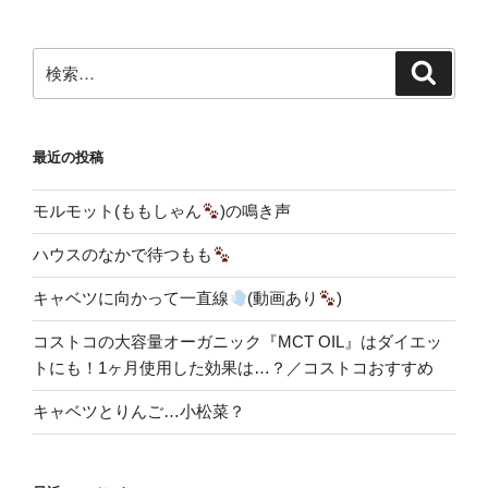
検
検
索
索:
最近の投稿
モルモット(ももしゃん
)の鳴き声
ハウスのなかで待つもも
キャベツに向かって一直線
(動画あり
)
コストコの大容量オーガニック『MCT OIL』はダイエッ
トにも！1ヶ月使用した効果は…？／コストコおすすめ
キャベツとりんご…小松菜？