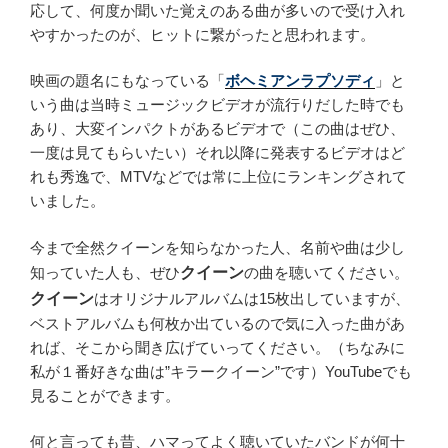
応して、何度か聞いた覚えのある曲が多いので受け入れ
やすかったのが、ヒットに繋がったと思われます。
映画の題名にもなっている「
ボヘミアンラプソディ
」と
いう曲は当時ミュージックビデオが流行りだした時でも
あり、大変インパクトがあるビデオで（この曲はぜひ、
一度は見てもらいたい）それ以降に発表するビデオはど
れも秀逸で、MTVなどでは常に上位にランキングされて
いました。
今まで全然クイーンを知らなかった人、名前や曲は少し
知っていた人も、ぜひ
クイーン
の曲を聴いてください。
クイーン
はオリジナルアルバムは15枚出していますが、
ベストアルバムも何枚か出ているので気に入った曲があ
れば、そこから聞き広げていってください。（ちなみに
私が１番好きな曲は”キラークイーン”です）YouTubeでも
見ることができます。
何と言っても昔、ハマってよく聴いていたバンドが何十