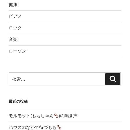
健康
ピアノ
ロック
音楽
ローソン
検
検
索
索:
最近の投稿
モルモット(ももしゃん
)の鳴き声
ハウスのなかで待つもも