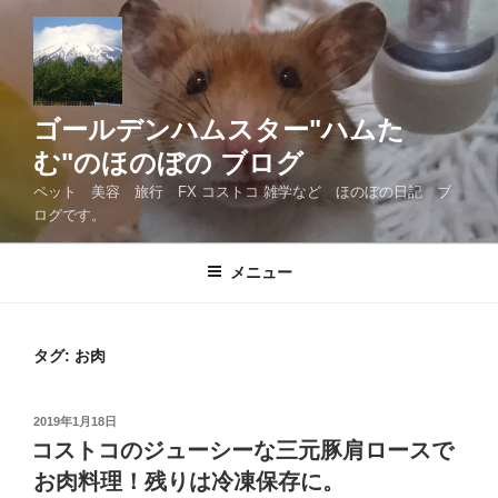
コ
ン
テ
ン
ツ
ゴールデンハムスター"ハムた
へ
む"のほのぼの ブログ
ス
ペット 美容 旅行 FX コストコ 雑学など ほのぼの日記 ブ
キ
ログです。
ッ
プ
メニュー
タグ:
お肉
投
2019年1月18日
稿
コストコのジューシーな三元豚肩ロースで
日:
お肉料理！残りは冷凍保存に。