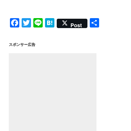
a
wi
n
at
有
c
tt
e
e
e
er
n
F
T
Li
H
共
Post
b
a
a
wi
n
at
有
o
c
tt
e
e
スポンサー広告
o
e
er
n
k
b
a
o
o
k