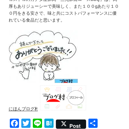
厚もありジューシーで美味しく、また１００gあたり１０
０円をきる安さで、味と共にコストパフォーマンスに優
れている食品だと思います。
にほんブログ村
F
T
Li
H
共
Post