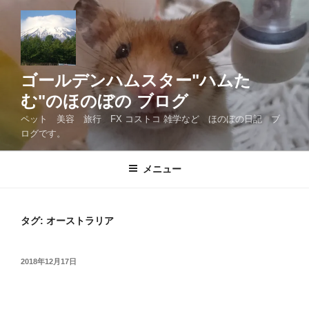
コ
ン
テ
ン
ツ
ゴールデンハムスター"ハムた
へ
む"のほのぼの ブログ
ス
ペット 美容 旅行 FX コストコ 雑学など ほのぼの日記 ブ
キ
ログです。
ッ
プ
メニュー
タグ:
オーストラリア
投
2018年12月17日
稿
日: