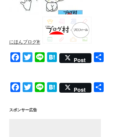
にほんブログ村
F
T
Li
H
共
Post
a
wi
n
at
有
c
tt
e
e
e
er
n
F
T
Li
H
共
Post
b
a
a
wi
n
at
有
o
c
tt
e
e
スポンサー広告
o
e
er
n
k
b
a
o