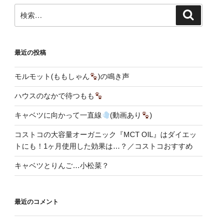
検
検
索
索:
最近の投稿
モルモット(ももしゃん
)の鳴き声
ハウスのなかで待つもも
キャベツに向かって一直線
(動画あり
)
コストコの大容量オーガニック『MCT OIL』はダイエッ
トにも！1ヶ月使用した効果は…？／コストコおすすめ
キャベツとりんご…小松菜？
最近のコメント