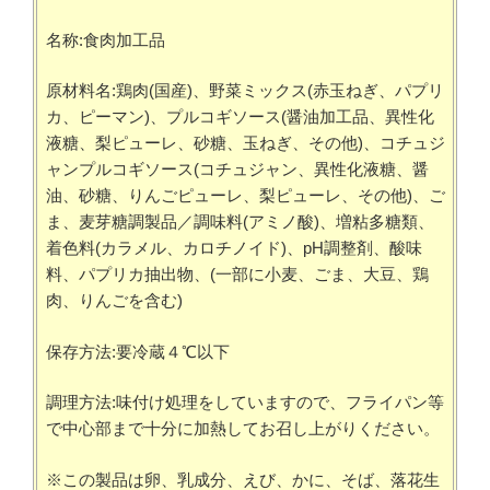
名称:食肉加工品
原材料名:鶏肉(国産)、野菜ミックス(赤玉ねぎ、パプリ
カ、ピーマン)、プルコギソース(醤油加工品、異性化
液糖、梨ピューレ、砂糖、玉ねぎ、その他)、コチュジ
ャンプルコギソース(コチュジャン、異性化液糖、醤
油、砂糖、りんごピューレ、梨ピューレ、その他)、ご
ま、麦芽糖調製品／調味料(アミノ酸)、増粘多糖類、
着色料(カラメル、カロチノイド)、pH調整剤、酸味
料、パプリカ抽出物、(一部に小麦、ごま、大豆、鶏
肉、りんごを含む)
保存方法:要冷蔵４℃以下
調理方法:味付け処理をしていますので、フライパン等
で中心部まで十分に加熱してお召し上がりください。
※この製品は卵、乳成分、えび、かに、そば、落花生