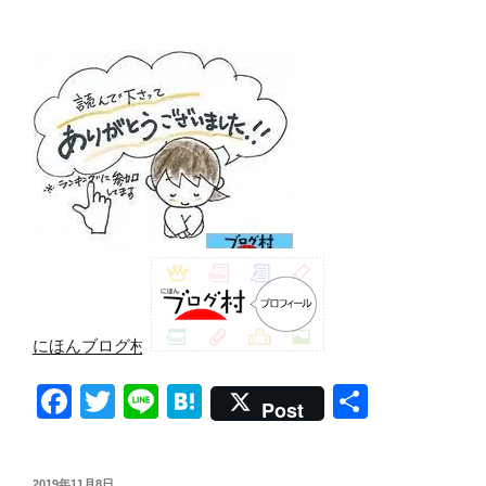
にほんブログ村
F
T
Li
H
共
Post
a
wi
n
at
有
c
tt
e
e
投
2019年11月8日