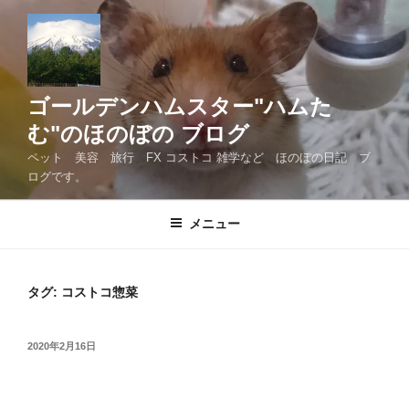
コ
ン
テ
ン
ツ
ゴールデンハムスター"ハムた
へ
む"のほのぼの ブログ
ス
ペット 美容 旅行 FX コストコ 雑学など ほのぼの日記 ブ
キ
ログです。
ッ
プ
メニュー
タグ:
コストコ惣菜
投
2020年2月16日
稿
日: