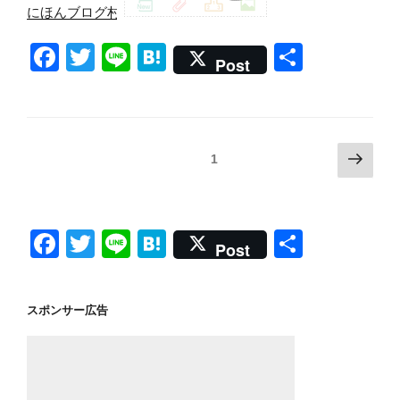
にほんブログ村
F
T
Li
H
共
Post
a
wi
n
at
有
c
tt
e
e
e
er
n
投
次
固定ページ
1
b
a
の
稿
o
ペ
の
ー
o
ペ
F
T
Li
H
共
ジ
Post
k
ー
a
wi
n
at
有
ジ
c
tt
e
e
送
スポンサー広告
e
er
n
り
b
a
o