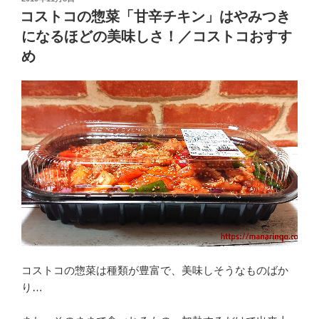
e
er
n
稿
コストコの惣菜「甘辛チキン」はやみつき
日:
b
a
になるほどの美味しさ！／コストコおすす
o
め
o
k
コストコの惣菜は種類が豊富で、美味しそうなものばか
り…