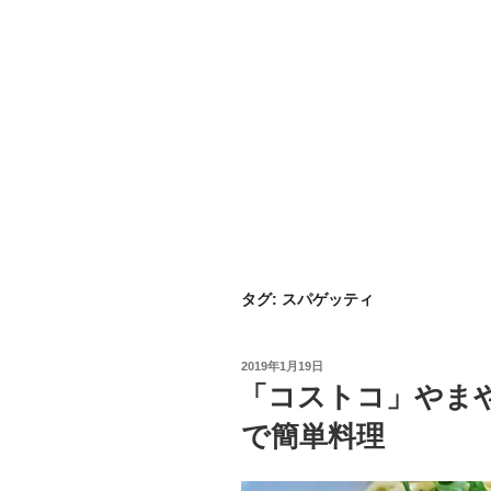
タグ:
スパゲッティ
投
2019年1月19日
稿
「コストコ」やま
日:
で簡単料理