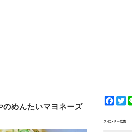
F
T
やのめんたいマヨネーズ
a
w
c
tt
スポンサー広告
e
e