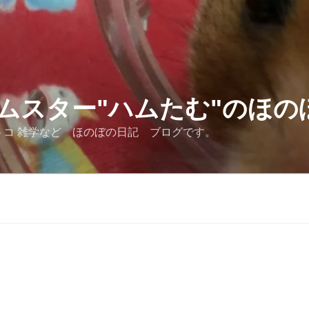
ムスター"ハムたむ"のほの
トコ 雑学など ほのぼの日記 ブログです。