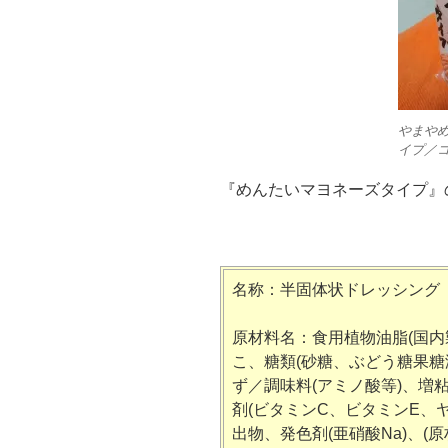
やまや
イプ／
『めんたいマヨネーズタイプ』
名称：半固体状ドレッシング
原材料名：食用植物油脂(国内
こ、糖類(砂糖、ぶどう糖果糖
ず／調味料(アミノ酸等)、増
剤(ビタミンC、ビタミンE、
出物、発色剤(亜硝酸Na)、