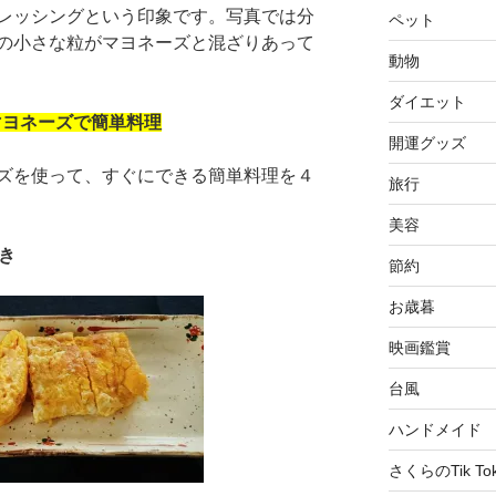
レッシングという印象です。写真では分
ペット
の小さな粒がマヨネーズと混ざりあって
動物
ダイエット
マヨネーズで簡単料理
開運グッズ
ズを使って、すぐにできる簡単料理を４
旅行
美容
き
節約
お歳暮
映画鑑賞
台風
ハンドメイド
さくらのTik To