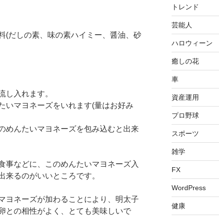
トレンド
芸能人
料(だしの素、味の素ハイミー、醤油、砂
ハロウィーン
癒しの花
車
流し入れます。
資産運用
たいマヨネーズをいれます(量はお好み
プロ野球
のめんたいマヨネーズを包み込むと出来
スポーツ
雑学
食事などに、このめんたいマヨネーズ入
FX
出来るのがいいところです。
WordPress
マヨネーズが加わることにより、明太子
健康
卵との相性がよく、とても美味しいで