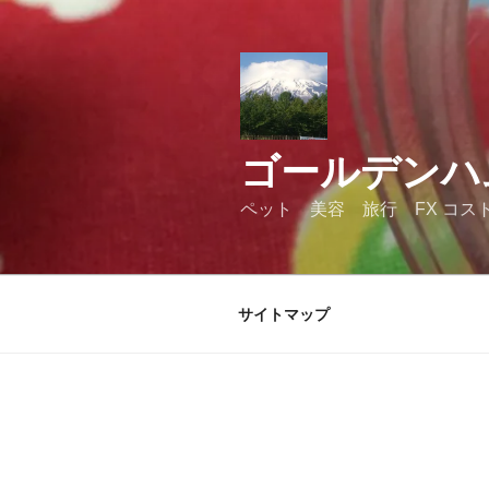
コ
ン
テ
ン
ツ
へ
ゴールデンハ
ス
キ
ペット 美容 旅行 FX コス
ッ
プ
サイトマップ