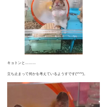
キョトンと………
立ち止まって何かを考えているようすです(*^^*)。
動
画
プ
レ