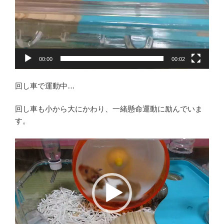
00:00
00:02
回し車で運動中…
回し車も小から大にかわり、一緒懸命運動に励んでいま
す。
動
画
プ
レ
ー
ヤ
ー