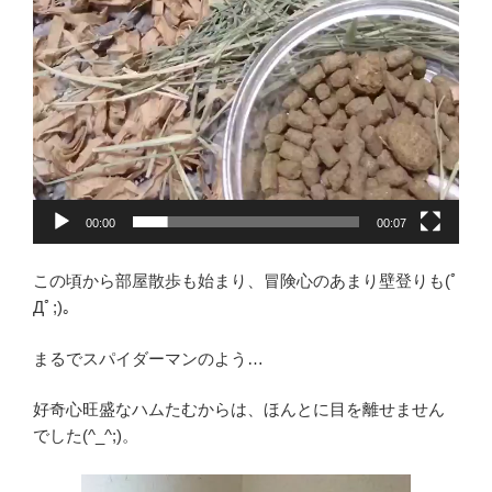
00:00
00:07
この頃から部屋散歩も始まり、冒険心のあまり壁登りも(ﾟ
Дﾟ;)。
まるでスパイダーマンのよう…
好奇心旺盛なハムたむからは、ほんとに目を離せません
でした(^_^;)。