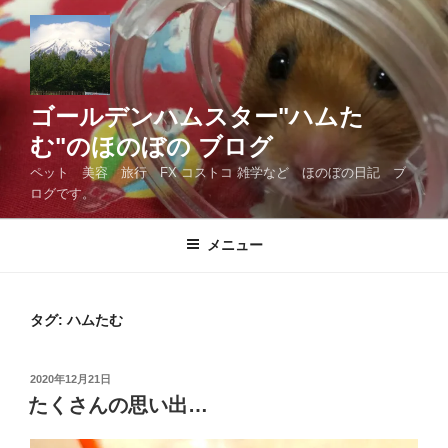
コ
ン
テ
ン
ツ
ゴールデンハムスター"ハムた
へ
む"のほのぼの ブログ
ス
ペット 美容 旅行 FX コストコ 雑学など ほのぼの日記 ブ
キ
ログです。
ッ
プ
メニュー
タグ:
ハムたむ
投
2020年12月21日
稿
たくさんの思い出…
日: