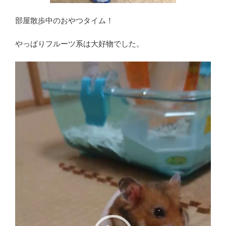
部屋散歩中のおやつタイム！
やっぱりフルーツ系は大好物でした。
動
画
プ
レ
ー
ヤ
ー