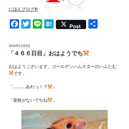
にほんブログ村
F
T
Li
H
共
Post
a
wi
n
at
有
c
tt
e
e
投
2020年12月8日
e
er
n
稿
「４６６日目」おはようでち
日:
b
a
おはようございます。ゴールデンハムスターのハムたむ
o
です。
o
k
「………あれっ！？
」
「屋根がないでちね
」