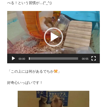
べる！という習慣が…(^_^;)
動
画
プ
レ
ー
ヤ
ー
00:00
00:55
「この上には何があるでちか
」
好奇心いっぱいです！