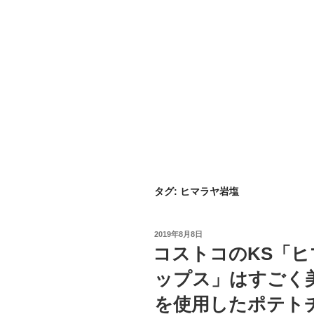
タグ:
ヒマラヤ岩塩
投
2019年8月8日
稿
コストコのKS「
日:
ップス」はすごく
を使用したポテト