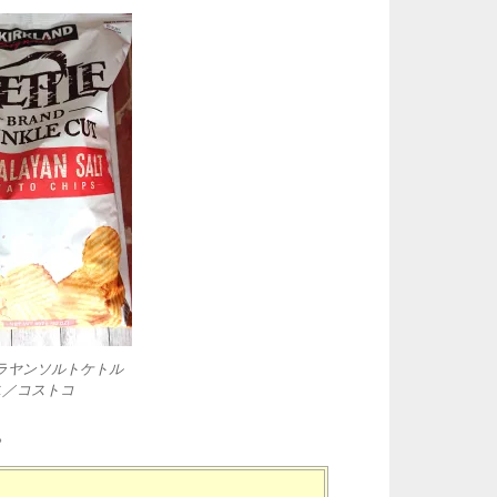
ラヤンソルトケトル
ス／コストコ
。