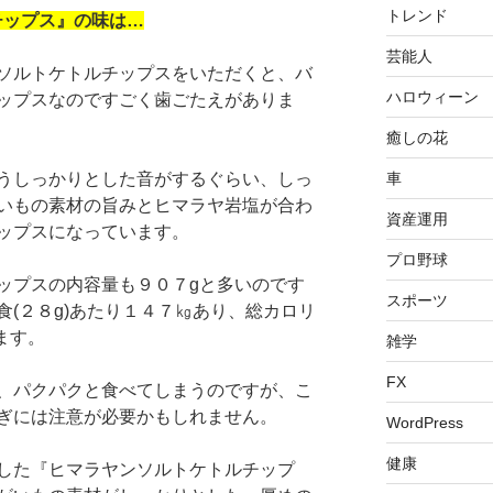
トレンド
チップス』の味は…
芸能人
ソルトケトルチップスをいただくと、バ
ハロウィーン
ップスなのですごく歯ごたえがありま
癒しの花
車
うしっかりとした音がするぐらい、しっ
いもの素材の旨みとヒマラヤ岩塩が合わ
資産運用
ップスになっています。
プロ野球
ップスの内容量も９０７gと多いのです
スポーツ
(２８g)あたり１４７㎏あり、総カロリ
ます。
雑学
FX
、パクパクと食べてしまうのですが、こ
ぎには注意が必要かもしれません。
WordPress
健康
した『ヒマラヤンソルトケトルチップ