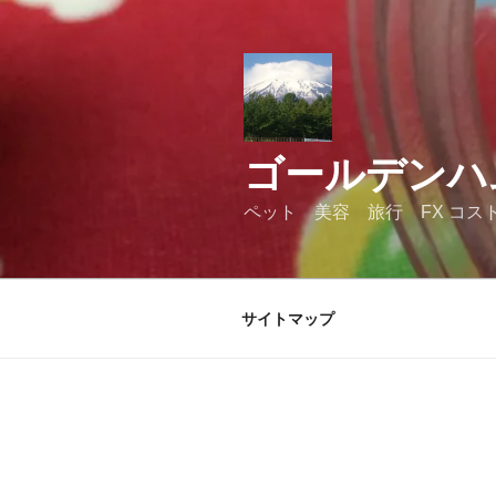
コ
ン
テ
ン
ツ
へ
ゴールデンハ
ス
キ
ペット 美容 旅行 FX コス
ッ
プ
サイトマップ