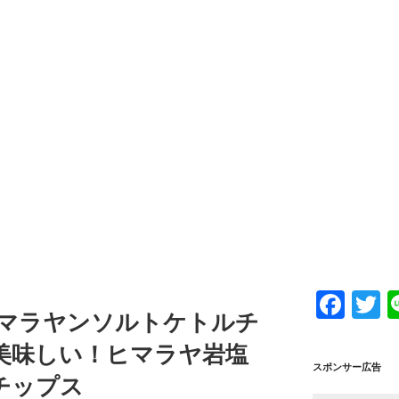
F
T
ヒマラヤンソルトケトルチ
a
w
美味しい！ヒマラヤ岩塩
c
tt
スポンサー広告
チップス
e
e