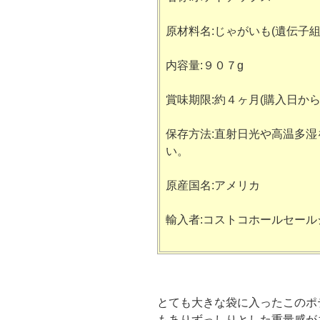
原材料名:じゃがいも(遺伝子
内容量:９０７g
賞味期限:約４ヶ月(購入日から
保存方法:直射日光や高温多
い。
原産国名:アメリカ
輸入者:コストコホールセー
とても大きな袋に入ったこのポ
もありずっしりとした重量感が