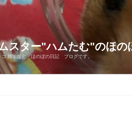
ムスター"ハムたむ"のほの
トコ 雑学など ほのぼの日記 ブログです。