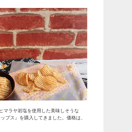
b
o
o
k
ヒマラヤ岩塩を使用した美味しそうな
チップス』を購入してきました。価格は、