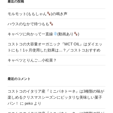
最近の投稿
モルモット(ももしゃん
)の鳴き声
ハウスのなかで待つもも
キャベツに向かって一直線
(動画あり
)
コストコの大容量オーガニック『MCT OIL』はダイエッ
トにも！1ヶ月使用した効果は…？／コストコおすすめ
キャベツとりんご…小松菜？
最近のコメント
コストコのイタリア産『ミニパネトーネ』は3種類の味が
楽しめるクリスマスシーズンにピッタリな美味しい菓子
パン！
に
peko
より