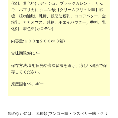
化剤、着色料(ラディシュ、ブラックカレント、りん
ご、パプリカ)、クエン酸【クリームブリュレ味】砂
糖、植物油脂、乳糖、低脂肪粉乳、ココアバター、全
粉乳、カカオマス、砂糖、ホエイパウダー／香料、乳
化剤、着色料(カロテン)
内容量:６００g(２００g×３箱)
賞味期限:約１年
保存方法:直射日光や高温多湿を避け、涼しい場所で保
存してください。
原産国名:ベルギー
箱のなかには、３種類(マンゴー味・ラズベリー味・クリ