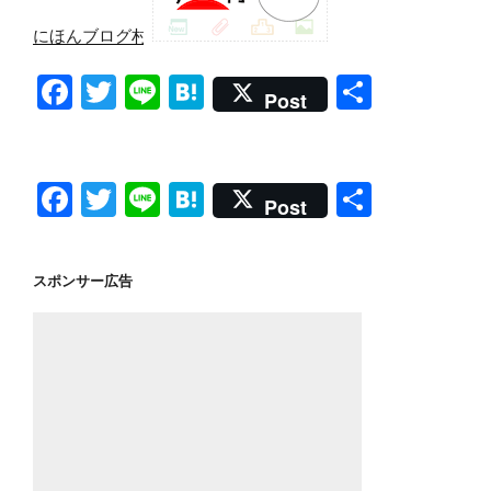
にほんブログ村
F
T
Li
H
共
Post
a
wi
n
at
有
c
tt
e
e
e
er
n
F
T
Li
H
共
Post
b
a
a
wi
n
at
有
o
c
tt
e
e
スポンサー広告
o
e
er
n
k
b
a
o
o
k