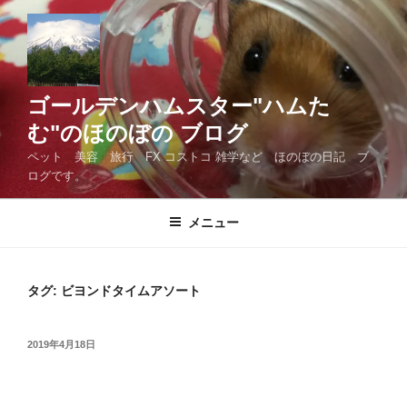
コ
ン
テ
ン
ツ
ゴールデンハムスター"ハムた
へ
む"のほのぼの ブログ
ス
ペット 美容 旅行 FX コストコ 雑学など ほのぼの日記 ブ
キ
ログです。
ッ
プ
メニュー
タグ:
ビヨンドタイムアソート
投
2019年4月18日
稿
日: