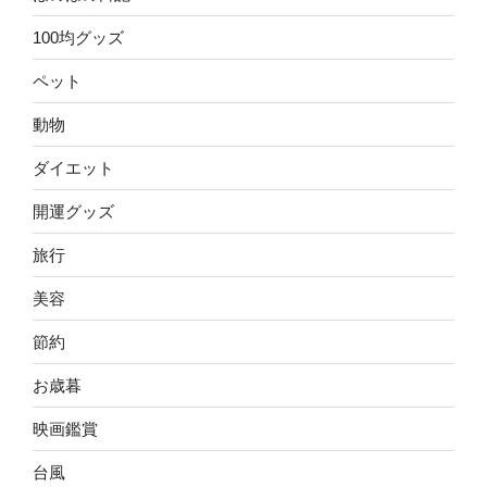
100均グッズ
ペット
動物
ダイエット
開運グッズ
旅行
美容
節約
お歳暮
映画鑑賞
台風