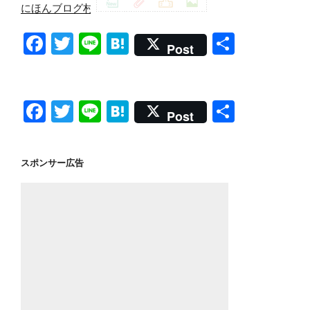
にほんブログ村
F
T
Li
H
共
Post
a
wi
n
at
有
c
tt
e
e
e
er
n
F
T
Li
H
共
Post
b
a
a
wi
n
at
有
o
c
tt
e
e
スポンサー広告
o
e
er
n
k
b
a
o
o
k