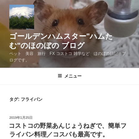
コ
ン
テ
ン
ツ
ゴールデンハムスター"ハムた
へ
む"のほのぼの ブログ
ス
ペット 美容 旅行 FX コストコ 雑学など ほのぼの日記 ブ
キ
ログです。
ッ
プ
メニュー
タグ:
フライパン
投
2019年1月25日
稿
コストコの野菜あんじょうねぎで、簡単フ
日:
ライパン料理／コスパも最高です。