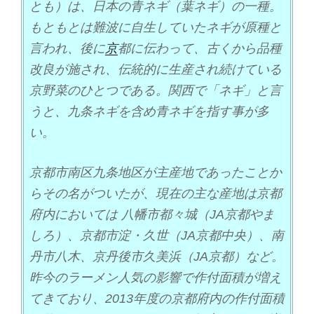
とも）は、日本の青ネギ（葉ネギ）の一種。
もともとは難波に自生していたネギが原種と
言われ、後に
京
都に伝わって、古くから品種
改良が施され、伝統的に生産され続けている
京野菜のひとつである。関西で「ネギ」と言
うと、九条ネギを含め青ネギを指す事が多
い。
京都市南区九条地区が主産地であったことか
らその名がついたが、現在の主な産地は京都
府内においては 八幡市都々城（JA京都やま
しろ）、京都市淀・久世（JA京都中央）、南
丹市八木、京丹後市久美浜（JA京都）など。
昨今のラーメン人気の影響で作付面積が増え
てきており、2013年度の京都府内の作付面積