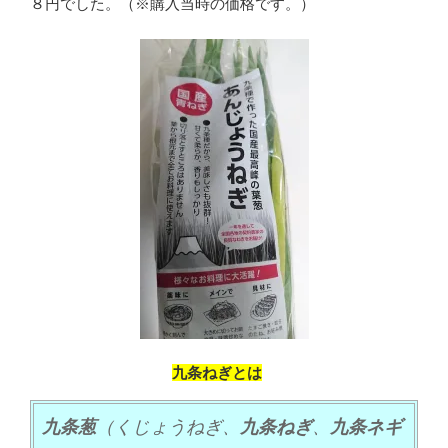
８円でした。（※購入当時の価格です。）
九条ねぎとは
九条葱
（くじょうねぎ、
九条ねぎ
、
九条ネギ