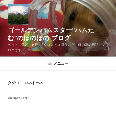
コ
ン
テ
ン
ツ
ゴールデンハムスター"ハムた
へ
む"のほのぼの ブログ
ス
ペット 美容 旅行 FX コストコ 雑学など ほのぼの日記 ブ
キ
ログです。
ッ
プ
メニュー
タグ:
ミニパネトーネ
投
2021年12月17日
稿
日: