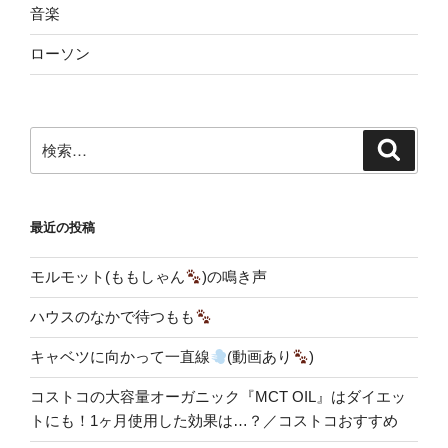
音楽
ローソン
検
検
索
索:
最近の投稿
モルモット(ももしゃん
)の鳴き声
ハウスのなかで待つもも
キャベツに向かって一直線
(動画あり
)
コストコの大容量オーガニック『MCT OIL』はダイエッ
トにも！1ヶ月使用した効果は…？／コストコおすすめ