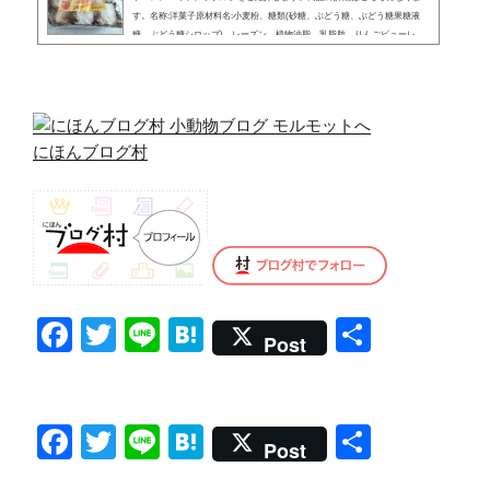
す。名称:洋菓子原材料名:小麦粉、糖類(砂糖、ぶどう糖、ぶどう糖果糖液
糖、ぶどう糖シロップ)、レーズン、植物油脂、乳脂肪、りんごピューレ、
オレンジピール、小麦でん粉、レモンピール、乾燥りんご、イースト、ヘー
ゼルナッツ、食塩、シナモン/ソルビトール、乳化剤、香料、pH調整剤、増
粘多糖類、クエン酸Ca内容量:600g(300g×2箱)賞味期限:側面に記載保存方法:
直射日光や高温多湿を避け...
にほんブログ村
F
T
Li
H
共
Post
a
wi
n
at
有
c
tt
e
e
e
er
n
F
T
Li
H
共
Post
b
a
a
wi
n
at
有