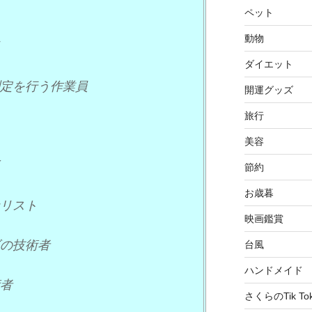
ペット
動物
ダイエット
定を行う作業員
開運グッズ
旅行
美容
節約
お歳暮
リスト
映画鑑賞
の技術者
台風
ハンドメイド
者
さくらのTik To