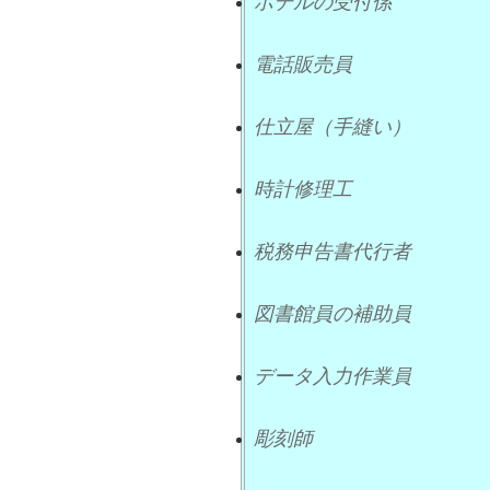
ホテルの受付係
電話販売員
仕立屋（手縫い）
時計修理工
税務申告書代行者
図書館員の補助員
データ入力作業員
彫刻師