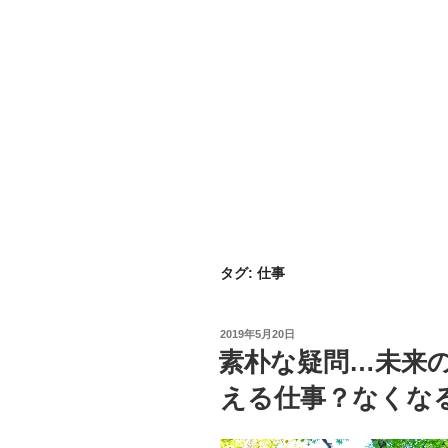
タグ:
仕事
投
2019年5月20日
稿
素朴な疑問…未来の
日:
える仕事？なくな