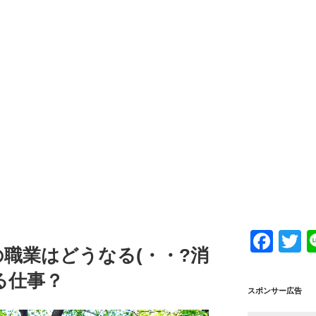
F
T
職業はどうなる(・・?消
a
w
る仕事？
c
tt
スポンサー広告
e
e