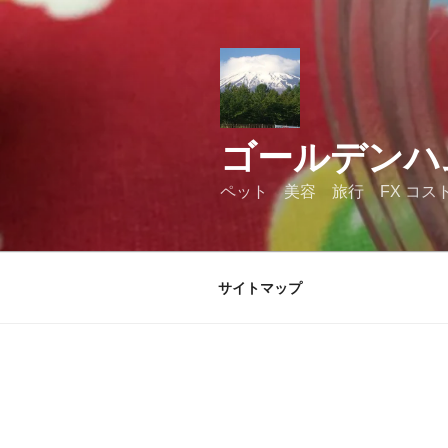
コ
ン
テ
ン
ツ
へ
ゴールデンハ
ス
キ
ペット 美容 旅行 FX コス
ッ
プ
サイトマップ