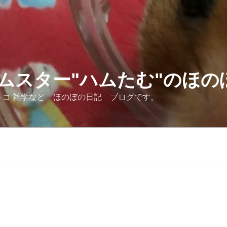
ムスター"ハムたむ"のほの
トコ 雑学など ほのぼの日記 ブログです。