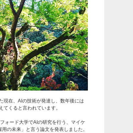
b
o
o
k
現在、AIの技術が発達し、数年後には
えてくると言われています。
スフォード大学でAIの研究を行う、マイケ
雇用の未来」と言う論文を発表しました。