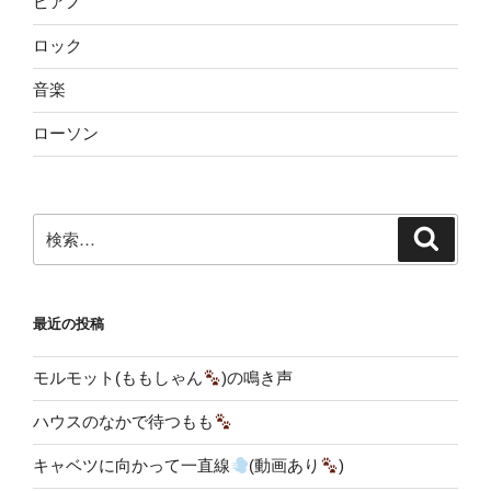
ピアノ
ロック
音楽
ローソン
検
検
索
索:
最近の投稿
モルモット(ももしゃん
)の鳴き声
ハウスのなかで待つもも
キャベツに向かって一直線
(動画あり
)