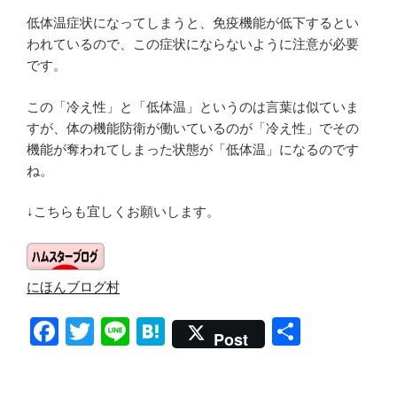
低体温症状になってしまうと、免疫機能が低下するとい
われているので、この症状にならないように注意が必要
です。
この「冷え性」と「低体温」というのは言葉は似ていま
すが、体の機能防衛が働いているのが「冷え性」でその
機能が奪われてしまった状態が「低体温」になるのです
ね。
↓こちらも宜しくお願いします。
にほんブログ村
F
T
Li
H
共
Post
a
wi
n
at
有
c
tt
e
e