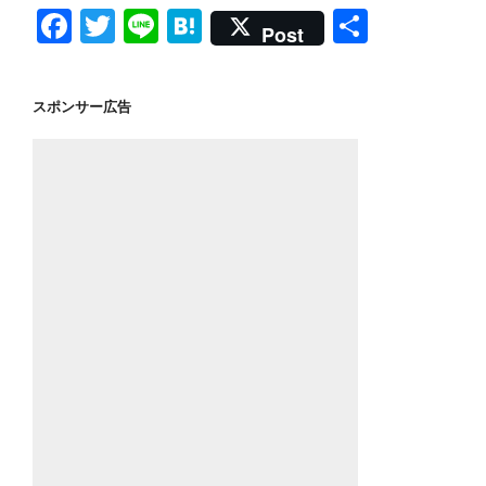
e
er
n
F
T
Li
H
共
Post
b
a
a
wi
n
at
有
o
c
tt
e
e
スポンサー広告
o
e
er
n
k
b
a
o
o
k