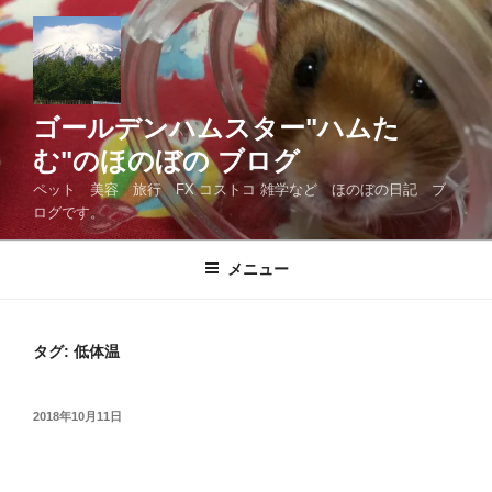
コ
ン
テ
ン
ツ
ゴールデンハムスター"ハムた
へ
む"のほのぼの ブログ
ス
ペット 美容 旅行 FX コストコ 雑学など ほのぼの日記 ブ
キ
ログです。
ッ
プ
メニュー
タグ:
低体温
投
2018年10月11日
稿
日: