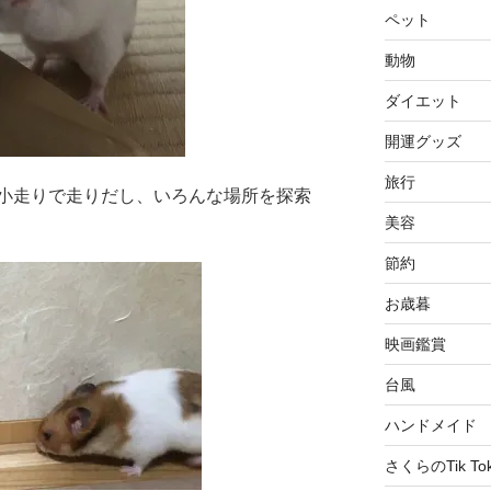
ペット
動物
ダイエット
開運グッズ
旅行
小走りで走りだし、いろんな場所を探索
美容
節約
お歳暮
映画鑑賞
台風
ハンドメイド
さくらのTik To