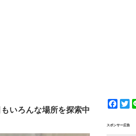
F
T
日もいろんな場所を探索中
a
w
c
tt
スポンサー広告
e
e