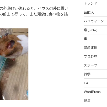
トレンド
の外遊びが終わると、ハウスの外に置い
芸能人
の前まで行って、また頬袋に食べ物を詰
ハロウィーン
癒しの花
車
資産運用
プロ野球
スポーツ
雑学
FX
WordPress
健康