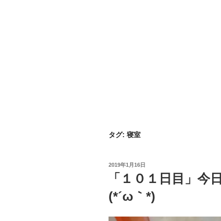
タグ:
寝室
投
2019年1月16日
稿
「１０１日目」今
日:
(*´ω｀*)