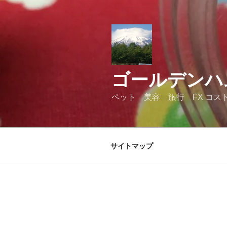
コ
ン
テ
ン
ツ
へ
ゴールデンハ
ス
キ
ペット 美容 旅行 FX コス
ッ
プ
サイトマップ