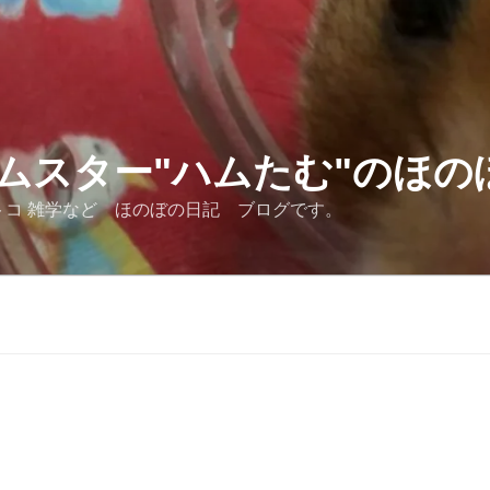
ムスター"ハムたむ"のほの
トコ 雑学など ほのぼの日記 ブログです。