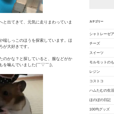
カテゴリー
へと出てきて、元気に走りまわっていま
シャトレーゼ
や端しっこのほうを探索しています。ほ
チーズ
ろが大好きです。
スイーツ
たのかな？と探していると、服などがか
モルモットの
を噛んでいました(￣▽￣;)。
レジン
コストコ
ハムたむの生
ほのぼの日記
100均グッズ