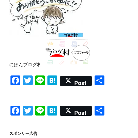
にほんブログ村
F
T
Li
H
共
Post
a
wi
n
at
有
c
tt
e
e
e
er
n
F
T
Li
H
共
Post
b
a
a
wi
n
at
有
o
c
tt
e
e
スポンサー広告