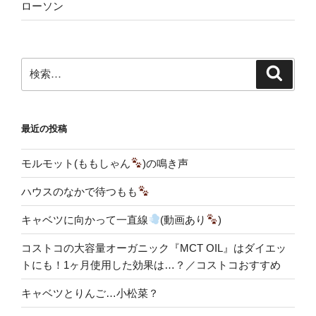
ローソン
検
検
索
索:
最近の投稿
モルモット(ももしゃん
)の鳴き声
ハウスのなかで待つもも
キャベツに向かって一直線
(動画あり
)
コストコの大容量オーガニック『MCT OIL』はダイエッ
トにも！1ヶ月使用した効果は…？／コストコおすすめ
キャベツとりんご…小松菜？