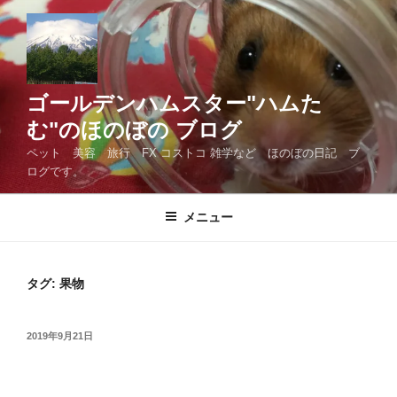
コ
ン
テ
ン
ツ
ゴールデンハムスター"ハムた
へ
む"のほのぼの ブログ
ス
ペット 美容 旅行 FX コストコ 雑学など ほのぼの日記 ブ
キ
ログです。
ッ
プ
メニュー
タグ:
果物
投
2019年9月21日
稿
日: