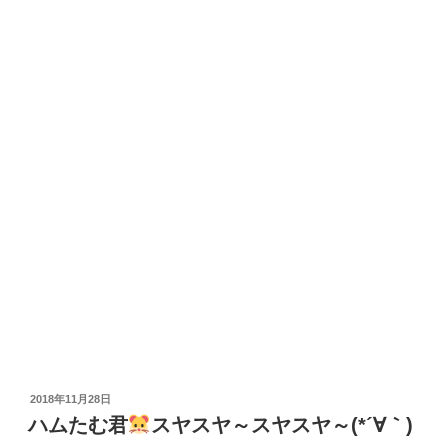
投
2018年11月28日
稿
ハムたむ君
スヤスヤ～スヤスヤ～(*´∀｀)
日: