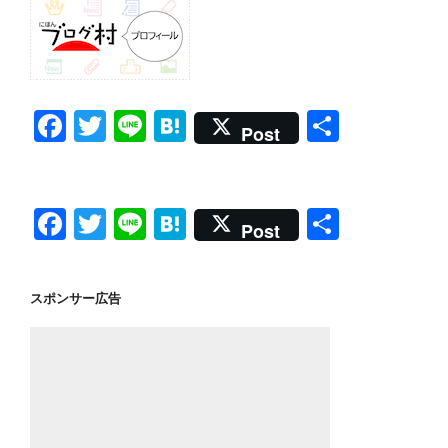
F
T
Li
H
共
Post
a
wi
n
at
有
c
tt
e
e
e
er
n
F
T
Li
H
共
Post
b
a
a
wi
n
at
有
o
c
tt
e
e
スポンサー広告
o
e
er
n
k
b
a
o
o
k