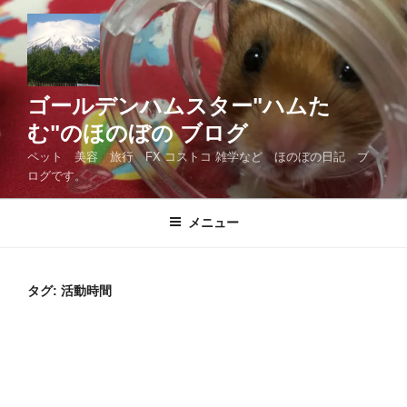
コ
ン
テ
ン
ツ
ゴールデンハムスター"ハムた
へ
む"のほのぼの ブログ
ス
ペット 美容 旅行 FX コストコ 雑学など ほのぼの日記 ブ
キ
ログです。
ッ
プ
メニュー
タグ:
活動時間