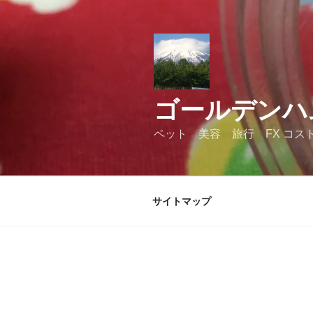
コ
ン
テ
ン
ツ
へ
ゴールデンハ
ス
キ
ペット 美容 旅行 FX コス
ッ
プ
サイトマップ