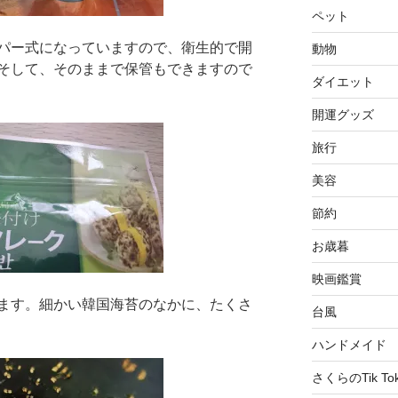
ペット
パー式になっていますので、衛生的で開
動物
そして、そのままで保管もできますので
ダイエット
開運グッズ
旅行
美容
節約
お歳暮
映画鑑賞
ます。細かい韓国海苔のなかに、たくさ
台風
ハンドメイド
さくらのTik To