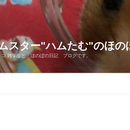
ムスター"ハムたむ"のほの
トコ 雑学など ほのぼの日記 ブログです。