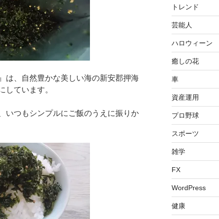
トレンド
芸能人
ハロウィーン
癒しの花
』は、自然豊かな美しい海の新安郡押海
車
にしています。
資産運用
、いつもシンプルにご飯のうえに振りか
プロ野球
スポーツ
雑学
FX
WordPress
健康