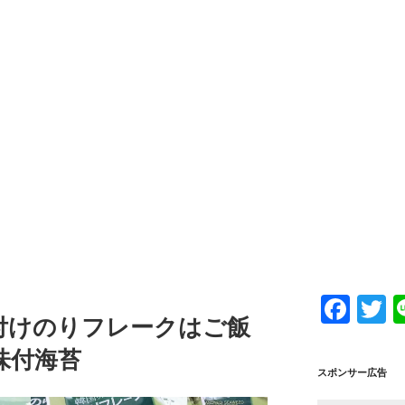
F
T
付けのりフレークはご飯
a
w
味付海苔
c
tt
スポンサー広告
e
e