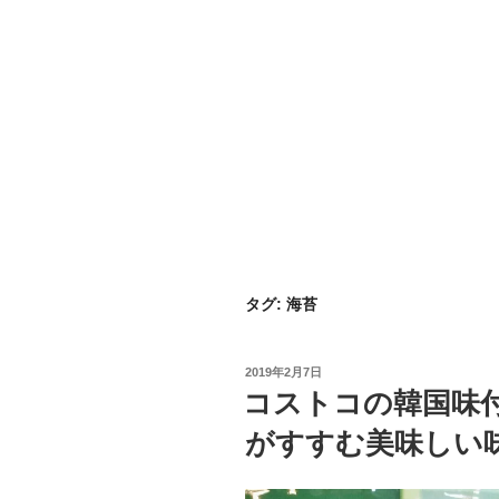
タグ:
海苔
投
2019年2月7日
稿
コストコの韓国味
日:
がすすむ美味しい