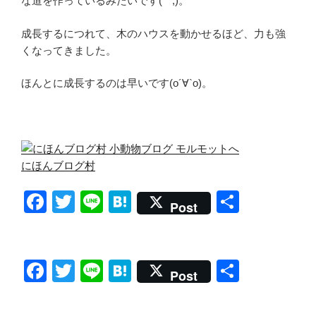
な道を作っているみたいです(^^;)。
成長するにつれて、木のハウスを動かせるほど、力も強
くなってきました。
ほんとに成長するのは早いです(о´∀`о)。
にほんブログ村
F
T
Li
H
共
Post
a
wi
n
at
有
c
tt
e
e
e
er
n
F
T
Li
H
共
Post
b
a
a
wi
n
at
有
o
c
tt
e
e