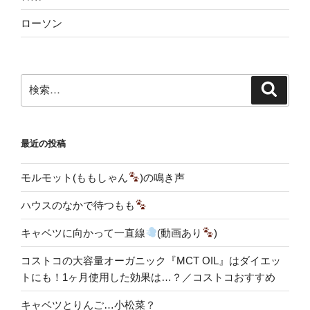
ローソン
検
検
索
索:
最近の投稿
モルモット(ももしゃん
)の鳴き声
ハウスのなかで待つもも
キャベツに向かって一直線
(動画あり
)
コストコの大容量オーガニック『MCT OIL』はダイエッ
トにも！1ヶ月使用した効果は…？／コストコおすすめ
キャベツとりんご…小松菜？