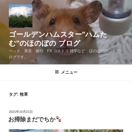
コ
ン
テ
ン
ツ
ゴールデンハムスター"ハムた
へ
む"のほのぼの ブログ
ス
ペット 美容 旅行 FX コストコ 雑学など ほのぼの日記 ブ
キ
ログです。
ッ
プ
メニュー
タグ:
牧草
投
2021年10月21日
稿
お掃除まだでちか
日: