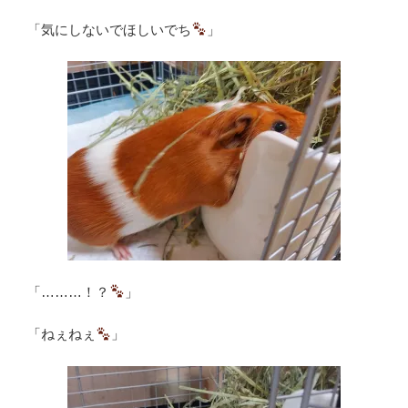
「気にしないでほしいでち
」
「………！？
」
「ねぇねぇ
」