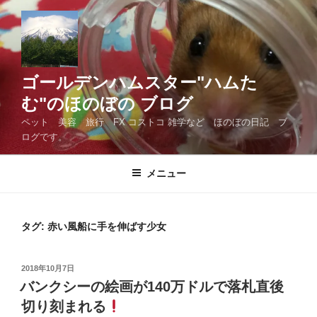
コ
ン
テ
ン
ツ
ゴールデンハムスター"ハムた
へ
む"のほのぼの ブログ
ス
ペット 美容 旅行 FX コストコ 雑学など ほのぼの日記 ブ
キ
ログです。
ッ
プ
メニュー
タグ:
赤い風船に手を伸ばす少女
投
2018年10月7日
稿
バンクシーの絵画が140万ドルで落札直後
日:
切り刻まれる