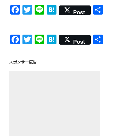
F
T
Li
H
共
Post
a
wi
n
at
有
c
tt
e
e
e
er
n
F
T
Li
H
共
Post
b
a
a
wi
n
at
有
o
c
tt
e
e
スポンサー広告
o
e
er
n
k
b
a
o
o
k