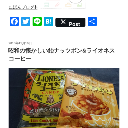
にほんブログ村
F
T
Li
H
共
Post
a
wi
n
at
有
c
tt
e
e
投
2018年11月16日
e
er
n
稿
昭和の懐かしい飴ナッツボン&ライオネス
日:
b
a
コーヒー
o
o
k