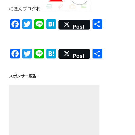
にほんブログ村
F
T
Li
H
共
Post
a
wi
n
at
有
c
tt
e
e
e
er
n
F
T
Li
H
共
Post
b
a
a
wi
n
at
有
o
c
tt
e
e
スポンサー広告
o
e
er
n
k
b
a
o
o
k