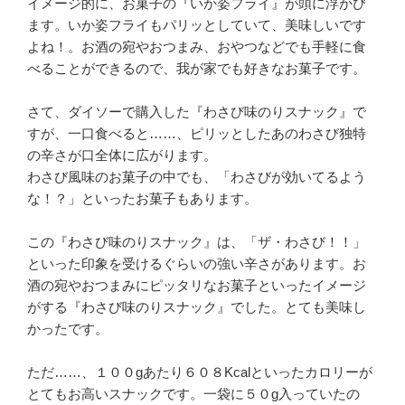
イメージ的に、お菓子の『いか姿フライ』が頭に浮かび
ます。いか姿フライもパリッとしていて、美味しいです
よね！。お酒の宛やおつまみ、おやつなどでも手軽に食
べることができるので、我が家でも好きなお菓子です。
さて、ダイソーで購入した『わさび味のりスナック』で
すが、一口食べると……、ピリッとしたあのわさび独特
の辛さが口全体に広がります。
わさび風味のお菓子の中でも、「わさびが効いてるよう
な！？」といったお菓子もあります。
この『わさび味のりスナック』は、「ザ・わさび！！」
といった印象を受けるぐらいの強い辛さがあります。お
酒の宛やおつまみにピッタリなお菓子といったイメージ
がする『わさび味のりスナック』でした。とても美味し
かったです。
ただ……、１００gあたり６０８Kcalといったカロリーが
とてもお高いスナックです。一袋に５０g入っていたの