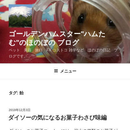
コ
ン
テ
ン
ツ
ゴールデンハムスター"ハムた
へ
む"のほのぼの ブログ
ス
ペット 美容 旅行 FX コストコ 雑学など ほのぼの日記 ブ
キ
ログです。
ッ
プ
メニュー
タグ:
飴
投
2018年12月3日
稿
ダイソーの気になるお菓子わさび味編
日: