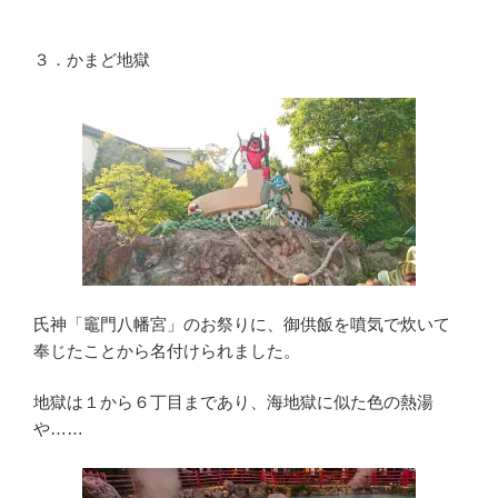
３．かまど地獄
氏神「竈門八幡宮」のお祭りに、御供飯を噴気で炊いて
奉じたことから名付けられました。
地獄は１から６丁目まであり、海地獄に似た色の熱湯
や……