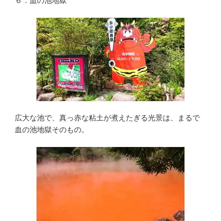
６．血の池地獄
広大な池で、真っ赤な粘土が煮えたぎる光景は、まるで
血の池地獄そのもの。