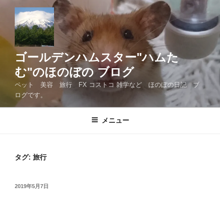
コ
ン
テ
ン
ツ
ゴールデンハムスター"ハムた
へ
む"のほのぼの ブログ
ス
ペット 美容 旅行 FX コストコ 雑学など ほのぼの日記 ブ
キ
ログです。
ッ
プ
メニュー
タグ:
旅行
投
2019年5月7日
稿
日: