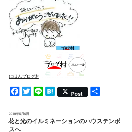
にほんブログ村
F
T
Li
H
共
Post
a
wi
n
at
有
c
tt
e
e
投
2019年5月6日
e
er
n
稿
花と光のイルミネーションのハウステンボ
日:
b
a
スへ