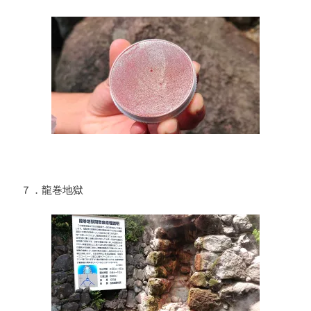
７．龍巻地獄