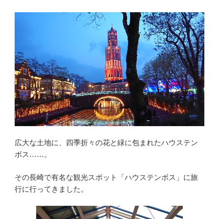
o
o
k
広大な土地に、四季折々の花と緑に包まれたハウステン
ボス……。
その長崎で有名な観光スポット「ハウステンボス」に旅
行に行ってきました。