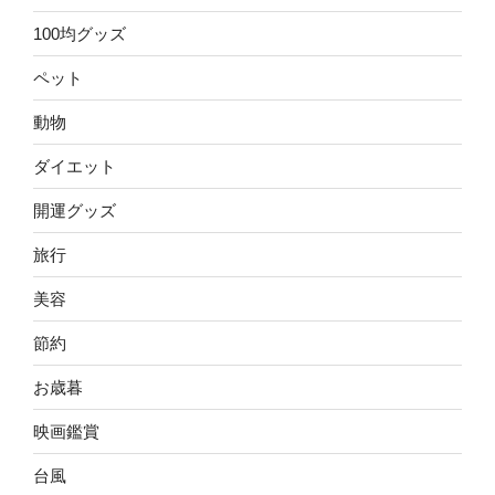
100均グッズ
ペット
動物
ダイエット
開運グッズ
旅行
美容
節約
お歳暮
映画鑑賞
台風