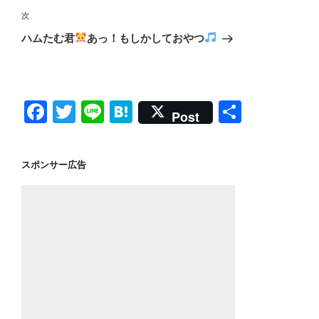
ビ
稿
次
次
ゲ
の
ハムたむ君
あっ！もしかしておやつ
投
ー
稿
シ
ョ
F
T
Li
H
共
ン
Post
a
wi
n
at
有
c
tt
e
e
スポンサー広告
e
er
n
b
a
o
o
k