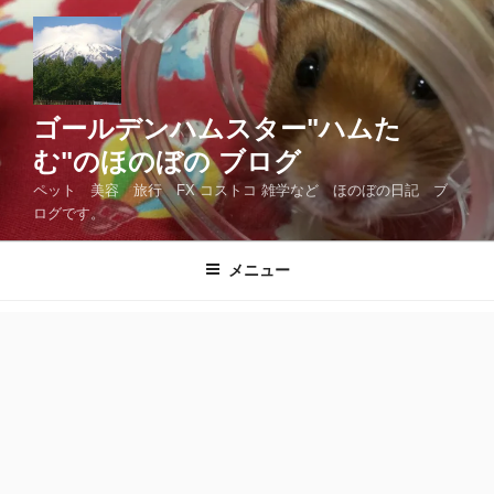
コ
ン
テ
ン
ツ
ゴールデンハムスター"ハムた
へ
む"のほのぼの ブログ
ス
ペット 美容 旅行 FX コストコ 雑学など ほのぼの日記 ブ
キ
ログです。
ッ
プ
メニュー