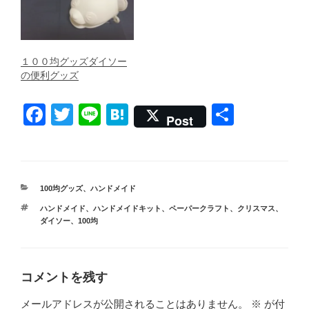
１００均グッズダイソー
の便利グッズ
F
T
Li
H
共
Post
a
wi
n
at
有
c
tt
e
e
e
er
n
カ
100均グッズ
、
ハンドメイド
b
a
テ
タ
ハンドメイド
、
ハンドメイドキット
、
ペーパークラフト
、
クリスマス
、
ゴ
o
グ
ダイソー
、
100均
リ
ー
o
k
コメントを残す
メールアドレスが公開されることはありません。
※
が付