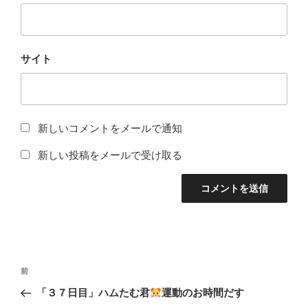
サイト
新しいコメントをメールで通知
新しい投稿をメールで受け取る
投
前
前
稿
の
「３７日目」ハムたむ君
運動のお時間だす
ナ
投