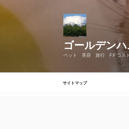
コ
ン
テ
ン
ツ
へ
ゴールデンハ
ス
キ
ペット 美容 旅行 FX コス
ッ
プ
サイトマップ