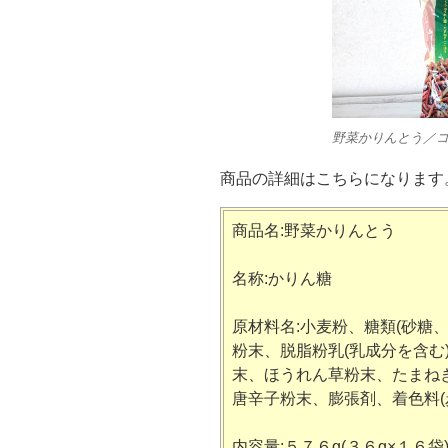
野菜かりんとう／
商品の詳細はこちらになります
商品名:野菜かりんとう
名称:かりん糖
原材料名:小麦粉、糖類(砂糖
粉末、脱脂粉乳(乳成分を含む
末、ほうれん草粉末、たまね
唐辛子粉末、膨張剤、着色料(
内容量:５７６g(３６g×１６袋