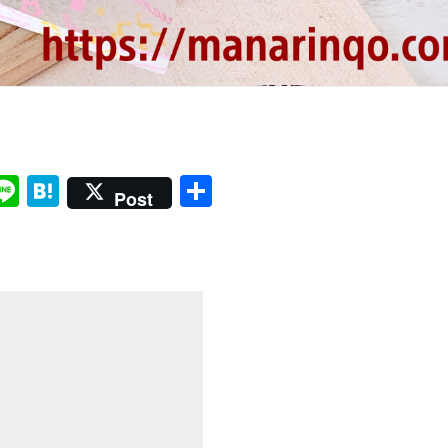
Li
H
共
Post
i
n
at
有
e
e
r
n
a