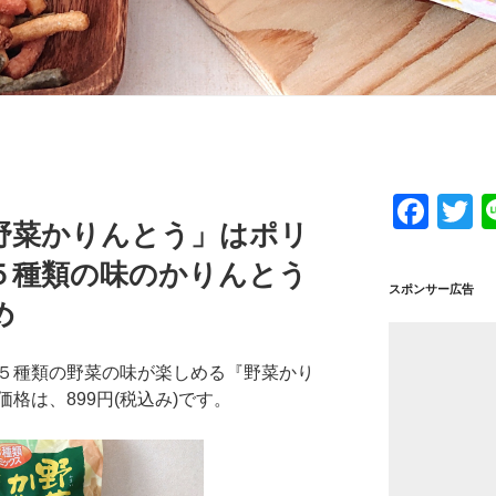
F
T
野菜かりんとう」はポリ
a
w
５種類の味のかりんとう
c
tt
スポンサー広告
め
e
e
b
５種類の野菜の味が楽しめる『野菜かり
o
格は、899円(税込み)です。
o
k