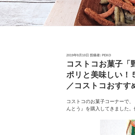
投
2019年9月10日
投稿者:
PEKO
稿
コストコお菓子「
日:
ポリと美味しい！
／コストコおすす
コストコのお菓子コーナーで、
んとう』を購入してきました。価