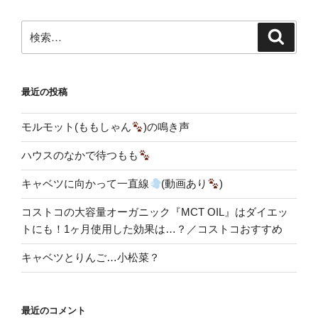
検
検
索
索:
最近の投稿
モルモット(ももしゃん
)の鳴き声
ハウスのなかで待つもも
キャベツに向かって一直線
(動画あり
)
コストコの大容量オーガニック『MCT OIL』はダイエッ
トにも！1ヶ月使用した効果は…？／コストコおすすめ
キャベツとりんご…小松菜？
最近のコメント