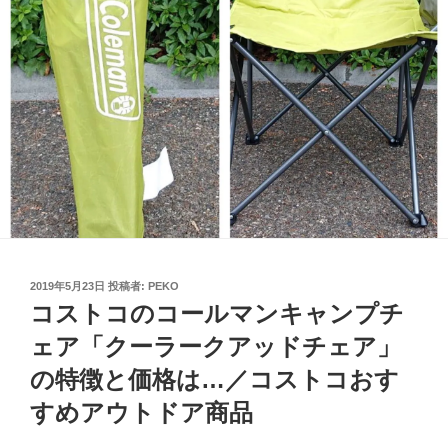
投
2019年5月23日
投稿者:
PEKO
稿
コストコのコールマンキャンプチ
日:
ェア「クーラークアッドチェア」
の特徴と価格は…／コストコおす
すめアウトドア商品