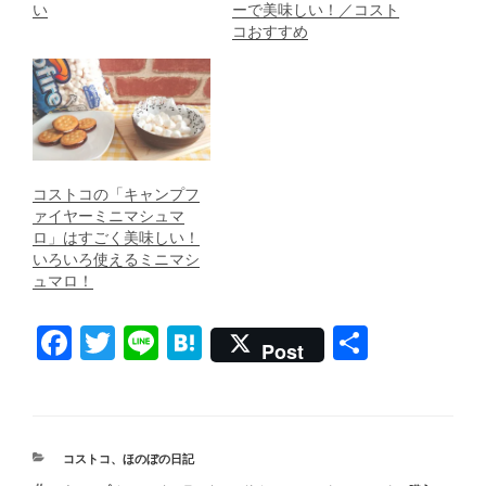
い
ーで美味しい！／コスト
コおすすめ
コストコの「キャンプフ
ァイヤーミニマシュマ
ロ」はすごく美味しい！
いろいろ使えるミニマシ
ュマロ！
F
T
Li
H
共
Post
a
wi
n
at
有
c
tt
e
e
e
er
n
カ
コストコ
、
ほのぼの日記
b
a
テ