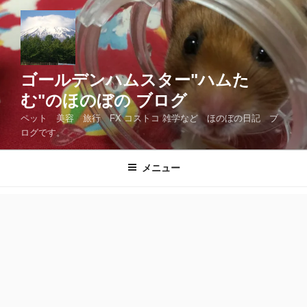
コ
ン
テ
ン
ツ
ゴールデンハムスター"ハムた
へ
む"のほのぼの ブログ
ス
ペット 美容 旅行 FX コストコ 雑学など ほのぼの日記 ブ
キ
ログです。
ッ
プ
メニュー