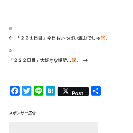
投
前
前
稿
の
「２２１日目」今日もいっぱい遊ぶでしゅ
。
ナ
投
ビ
稿
次
次
ゲ
の
「２２２日目」大好きな場所…
。
投
ー
稿
シ
ョ
F
T
Li
H
共
ン
Post
a
wi
n
at
有
c
tt
e
e
スポンサー広告
e
er
n
b
a