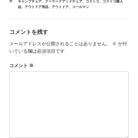
タ
キャンプチェア
、
クーラークアッドチェア
、
コストコ
、
コストコ購入
ゴ
o
グ
品
、
アウトドア用品
、
アウトドア
、
コールマン
リ
ー
o
k
コメントを残す
メールアドレスが公開されることはありません。
※
が付
いている欄は必須項目です
コメント
※