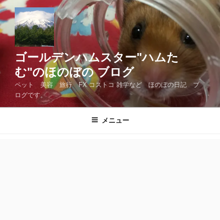
コ
ン
テ
ン
ツ
ゴールデンハムスター"ハムた
へ
む"のほのぼの ブログ
ス
ペット 美容 旅行 FX コストコ 雑学など ほのぼの日記 ブ
キ
ログです。
ッ
プ
メニュー