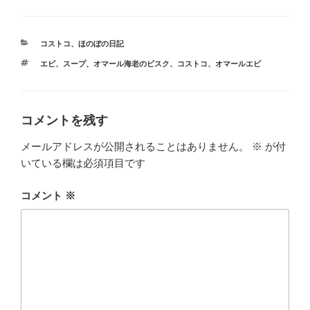
c
tt
e
e
e
er
n
カ
コストコ
、
ほのぼの日記
b
a
テ
タ
エビ
、
スープ
、
オマール海老のビスク
、
コストコ
、
オマールエビ
ゴ
o
グ
リ
ー
o
k
コメントを残す
メールアドレスが公開されることはありません。
※
が付
いている欄は必須項目です
コメント
※