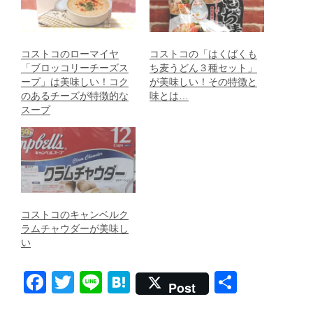
コストコのローマイヤ
コストコの「はくばくも
「ブロッコリーチーズス
ち麦うどん３種セット」
ープ」は美味しい！コク
が美味しい！その特徴と
のあるチーズが特徴的な
味とは…
スープ
コストコのキャンベルク
ラムチャウダーが美味し
い
F
T
Li
H
共
Post
a
wi
n
at
有