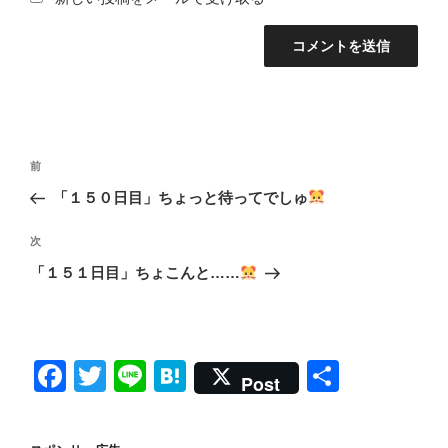
投
前
前
稿
の
「１５０日目」ちょっと待ってでしゅ
ナ
投
ビ
稿
次
次
ゲ
の
「１５１日目」ちょこんと……
投
ー
稿
シ
ョ
F
T
Li
H
共
ン
Post
a
wi
n
at
有
c
tt
e
e