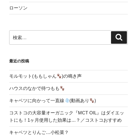
ローソン
検
検
索
索:
最近の投稿
モルモット(ももしゃん
)の鳴き声
ハウスのなかで待つもも
キャベツに向かって一直線
(動画あり
)
コストコの大容量オーガニック『MCT OIL』はダイエッ
トにも！1ヶ月使用した効果は…？／コストコおすすめ
キャベツとりんご…小松菜？