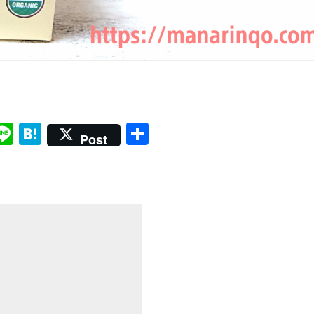
Li
H
共
Post
i
n
at
有
e
e
r
n
a