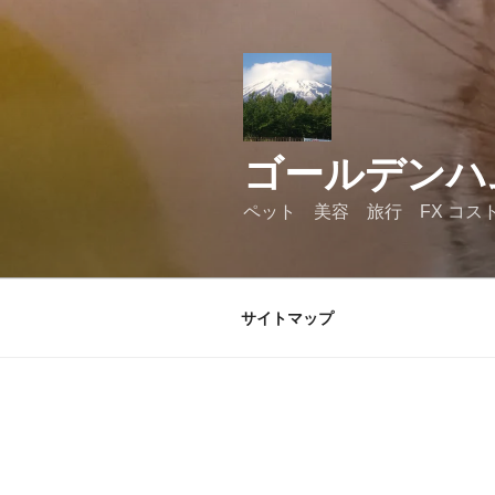
コ
ン
テ
ン
ツ
へ
ゴールデンハ
ス
キ
ペット 美容 旅行 FX コス
ッ
プ
サイトマップ