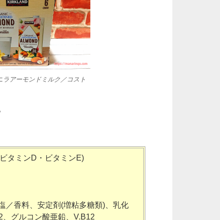
ニラアーモンドミルク／コスト
。
ビタミンD・ビタミンE)
塩／香料、安定剤(増粘多糖類)、乳化
.B2、グルコン酸亜鉛、V.B12