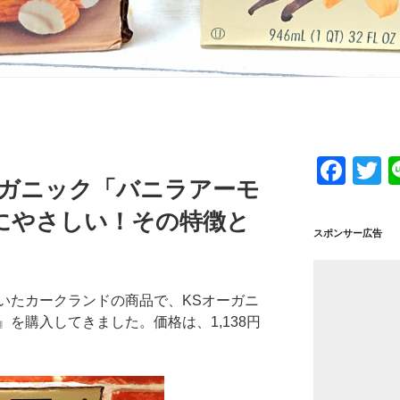
F
T
ーガニック「バニラアーモ
a
w
にやさしい！その特徴と
c
tt
スポンサー広告
e
e
b
いたカークランドの商品で、KSオーガニ
o
を購入してきました。価格は、1,138円
o
k