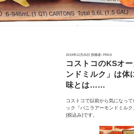
投
2019年12月26日
投稿者:
PEKO
稿
コストコのKSオ
日:
ンドミルク」は体
味とは……
コストコで以前から気になって
ック『バニラアーモンドミルク』
(税込み)です。