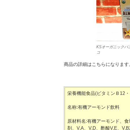
KSオーガニックバ
コ
商品の詳細はこちらになります
栄養機能食品(ビタミンＢ12・
名称:有機アーモンド飲料
原材料名:有機アーモンド、食
剤、V.A、V.D、酢酸V.E、V