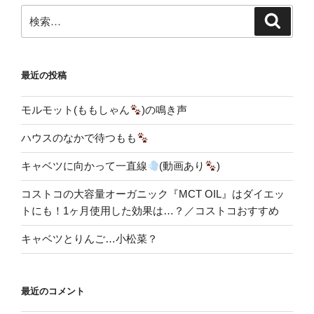
検
検
索
索:
最近の投稿
モルモット(ももしゃん
)の鳴き声
ハウスのなかで待つもも
キャベツに向かって一直線
(動画あり
)
コストコの大容量オーガニック『MCT OIL』はダイエッ
トにも！1ヶ月使用した効果は…？／コストコおすすめ
キャベツとりんご…小松菜？
最近のコメント