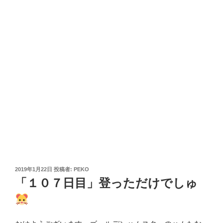
投
2019年1月22日
投稿者:
PEKO
稿
「１０７日目」登っただけでしゅ
日: