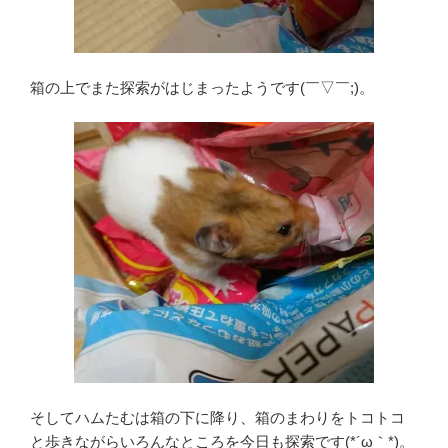
箱の上でまた探索がはじまったようです(￣▽￣;)。
そしてハムたむは箱の下に降り、箱のまわりをトコトコ
と歩きながらいろんなところを今日も探索です(*´ω｀*)。