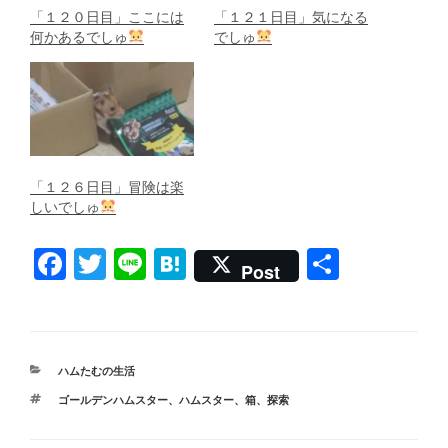
「１２０日目」ここには
「１２１日目」気になる
何かあるでしゅ
でしゅ
「１２６日目」冒険は楽
しいでしゅ
F
T
Li
H
共
Post
a
wi
n
at
有
c
tt
e
e
e
er
n
カ
ハムたむの生活
b
a
テ
タ
ゴールデンハムスター
、
ハムスター
、
箱
、
探索
ゴ
o
グ
リ
ー