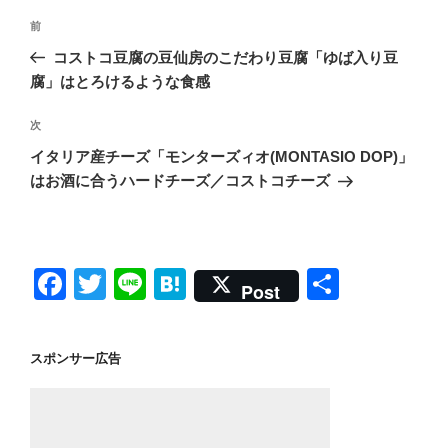
投
前
前
稿
の
コストコ豆腐の豆仙房のこだわり豆腐「ゆば入り豆
ナ
投
腐」はとろけるような食感
ビ
稿
ゲ
次
次
の
ー
イタリア産チーズ「モンターズィオ(MONTASIO DOP)」
投
シ
はお酒に合うハードチーズ／コストコチーズ
稿
ョ
ン
F
T
Li
H
共
Post
a
wi
n
at
有
c
tt
e
e
スポンサー広告
e
er
n
b
a
o