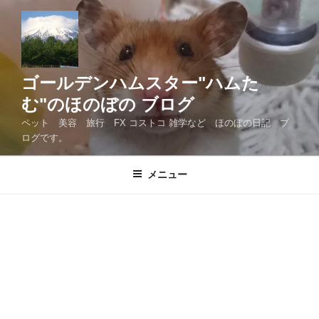
コ
ン
テ
ン
ツ
ゴールデンハムスター"ハムた
へ
む"のほのぼの ブログ
ス
ペット 美容 旅行 FX コストコ 雑学など ほのぼの日記 ブ
キ
ログです。
ッ
プ
メニュー