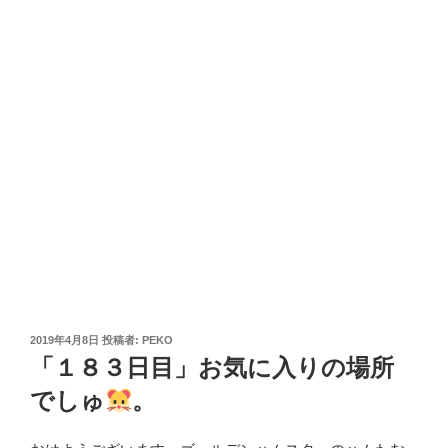
投
2019年4月8日
投稿者:
PEKO
稿
「１８３日目」お気に入りの場所
日:
でしゅ
。