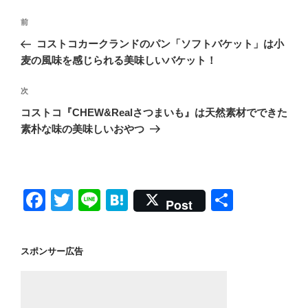
投
前
前
稿
の
コストコカークランドのパン「ソフトバケット」は小
ナ
投
麦の風味を感じられる美味しいバケット！
ビ
稿
ゲ
次
次
の
ー
コストコ『CHEW&Realさつまいも』は天然素材でできた
投
シ
素朴な味の美味しいおやつ
稿
ョ
ン
F
T
Li
H
共
Post
a
wi
n
at
有
c
tt
e
e
スポンサー広告
e
er
n
b
a