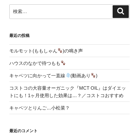
検
検
索
索:
最近の投稿
モルモット(ももしゃん
)の鳴き声
ハウスのなかで待つもも
キャベツに向かって一直線
(動画あり
)
コストコの大容量オーガニック『MCT OIL』はダイエッ
トにも！1ヶ月使用した効果は…？／コストコおすすめ
キャベツとりんご…小松菜？
最近のコメント