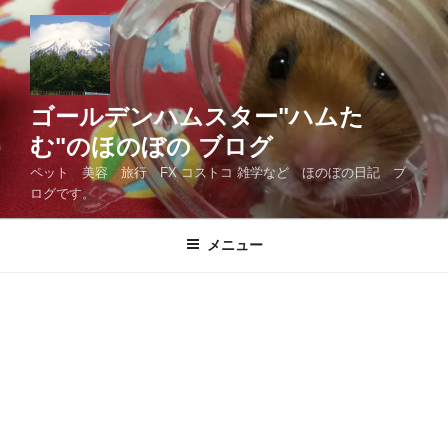
コ
ン
テ
ン
ツ
ゴールデンハムスター"ハムた
へ
む"のほのぼの ブログ
ス
ペット 美容 旅行 FX コストコ 雑学など ほのぼの日記 ブ
キ
ログです。
ッ
プ
メニュー