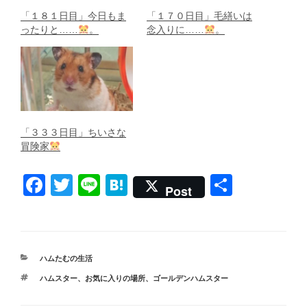
「１８１日目」今日もま
「１７０日目」毛繕いは
ったりと……
。
念入りに……
。
「３３３日目」ちいさな
冒険家
F
T
Li
H
共
Post
a
wi
n
at
有
c
tt
e
e
e
er
n
カ
ハムたむの生活
b
a
テ
タ
ハムスター
、
お気に入りの場所
、
ゴールデンハムスター
ゴ
o
グ
リ