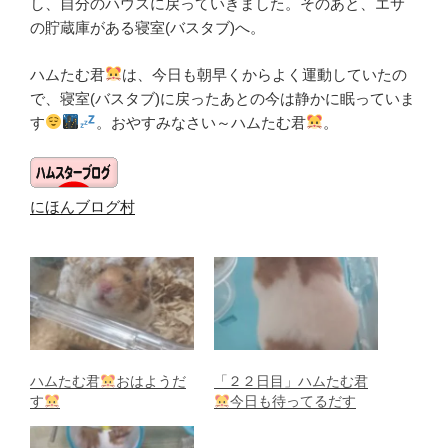
し、自分のハウスに戻っていきました。そのあと、エサ
の貯蔵庫がある寝室(バスタブ)へ。
ハムたむ君
は、今日も朝早くからよく運動していたの
で、寝室(バスタブ)に戻ったあとの今は静かに眠っていま
す
。おやすみなさい～ハムたむ君
。
にほんブログ村
ハムたむ君
おはようだ
「２２日目」ハムたむ君
す
今日も待ってるだす