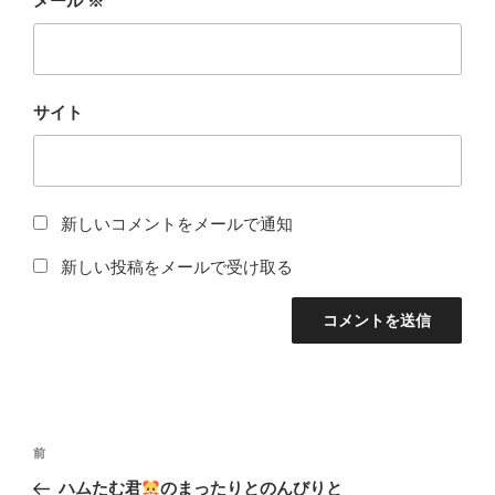
メール
※
サイト
新しいコメントをメールで通知
新しい投稿をメールで受け取る
投
前
前
稿
の
ハムたむ君
のまったりとのんびりと