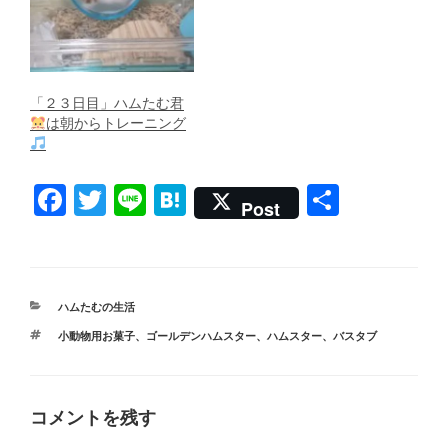
「２３日目」ハムたむ君
は朝からトレーニング
F
T
Li
H
共
Post
a
wi
n
at
有
c
tt
e
e
e
er
n
カ
ハムたむの生活
b
a
テ
タ
小動物用お菓子
、
ゴールデンハムスター
、
ハムスター
、
バスタブ
ゴ
o
グ
リ
ー
o
k
コメントを残す