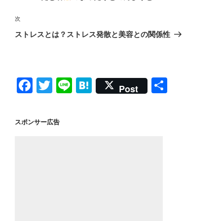
ナ
投
ビ
稿
次
次
ゲ
の
ストレスとは？ストレス発散と美容との関係性
投
ー
稿
シ
ョ
F
T
Li
H
共
ン
Post
a
wi
n
at
有
c
tt
e
e
スポンサー広告
e
er
n
b
a
o
o
k