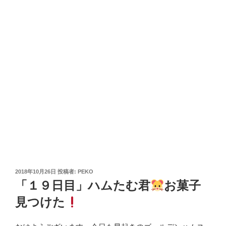
投
2018年10月26日
投稿者:
PEKO
稿
「１９日目」ハムたむ君
お菓子
日:
見つけた