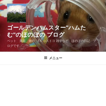
コ
ン
テ
ン
ツ
ゴールデンハムスター"ハムた
へ
む"のほのぼの ブログ
ス
ペット 美容 旅行 FX コストコ 雑学など ほのぼの日記 ブ
キ
ログです。
ッ
プ
メニュー