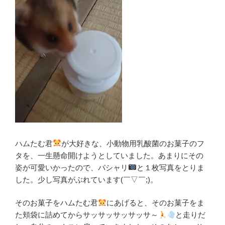
ハムたむ君
が大好きな、小動物用乳酸菌のお菓子のフ
タを、一生懸命開けようとしていました。あまりにその
姿が可愛いかったので、パシャリ
と１枚写真をとりま
した。少し写真がぶれています(￣▽￣;)。
そのお菓子をハムたむ君
にあげると、そのお菓子をま
た頬袋に詰めてからサッサッサッサッサ～
と走りだ