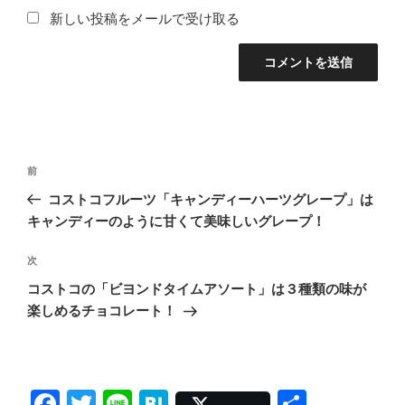
新しい投稿をメールで受け取る
投
前
前
稿
の
コストコフルーツ「キャンディーハーツグレープ」は
ナ
投
キャンディーのように甘くて美味しいグレープ！
ビ
稿
ゲ
次
次
の
ー
コストコの「ビヨンドタイムアソート」は３種類の味が
投
シ
楽しめるチョコレート！
稿
ョ
ン
F
T
Li
H
共