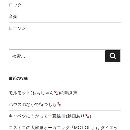
ロック
音楽
ローソン
検
検
索
索:
最近の投稿
モルモット(ももしゃん
)の鳴き声
ハウスのなかで待つもも
キャベツに向かって一直線
(動画あり
)
コストコの大容量オーガニック『MCT OIL』はダイエッ