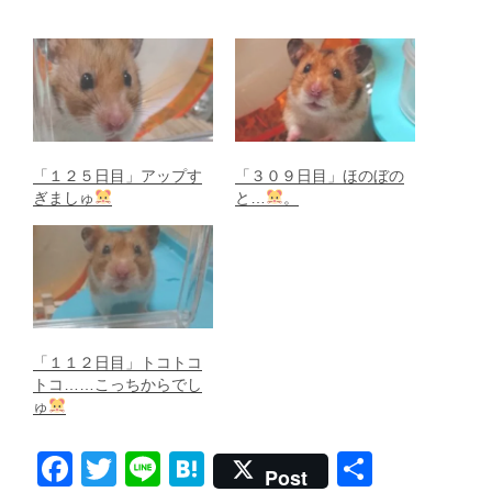
「１２５日目」アップす
「３０９日目」ほのぼの
ぎましゅ
と…
。
「１１２日目」トコトコ
トコ……こっちからでし
ゅ
F
T
Li
H
共
Post