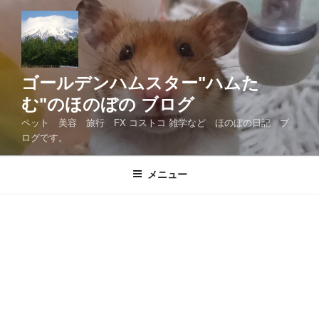
コ
ン
テ
ン
ツ
ゴールデンハムスター"ハムた
へ
む"のほのぼの ブログ
ス
ペット 美容 旅行 FX コストコ 雑学など ほのぼの日記 ブ
キ
ログです。
ッ
プ
メニュー