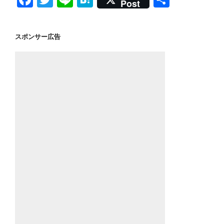
Post
a
wi
n
at
有
c
tt
e
e
スポンサー広告
e
er
n
b
a
o
o
k