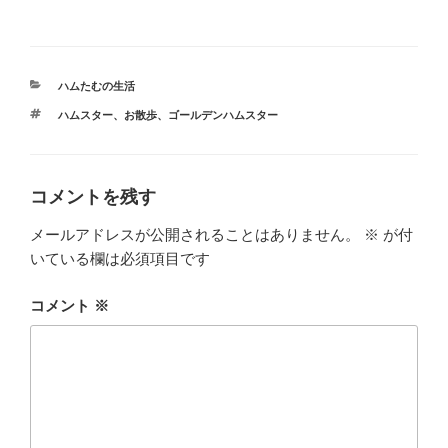
a
wi
n
at
有
c
tt
e
e
e
er
n
カ
ハムたむの生活
b
a
テ
タ
ハムスター
、
お散歩
、
ゴールデンハムスター
ゴ
o
グ
リ
ー
o
k
コメントを残す
メールアドレスが公開されることはありません。
※
が付
いている欄は必須項目です
コメント
※