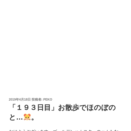
投
2019年4月18日
投稿者:
PEKO
稿
「１９３日目」お散歩でほのぼの
日:
と…
。