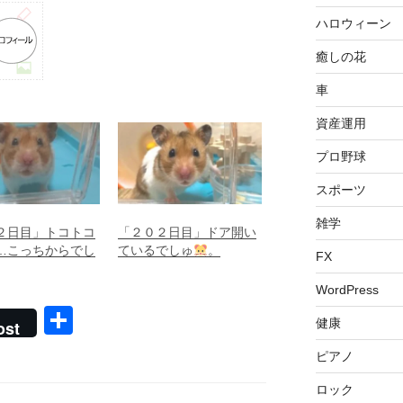
ハロウィーン
癒しの花
車
資産運用
プロ野球
スポーツ
雑学
２日目」トコトコ
「２０２日目」ドア開い
…こっちからでし
ているでしゅ
。
FX
WordPress
共
健康
ost
有
ピアノ
ロック