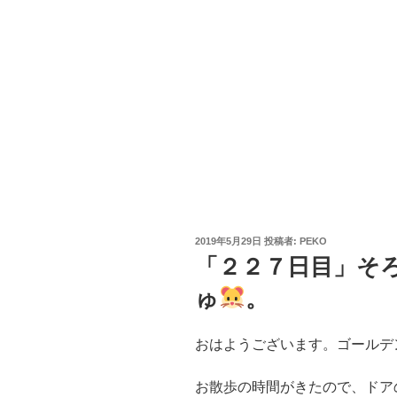
投
2019年5月29日
投稿者:
PEKO
稿
「２２７日目」そ
日:
ゅ
。
おはようございます。ゴールデ
お散歩の時間がきたので、ドア