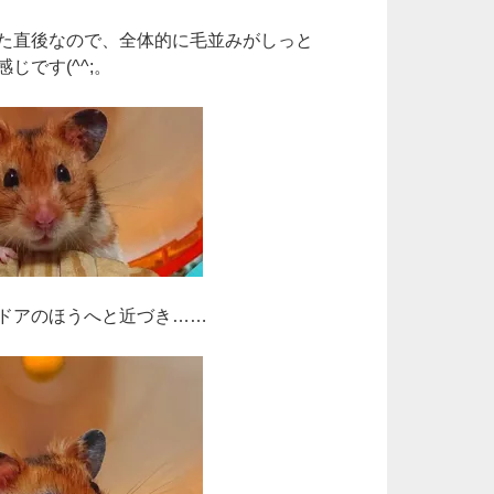
o
た直後なので、全体的に毛並みがしっと
k
じです(^^;。
ドアのほうへと近づき……