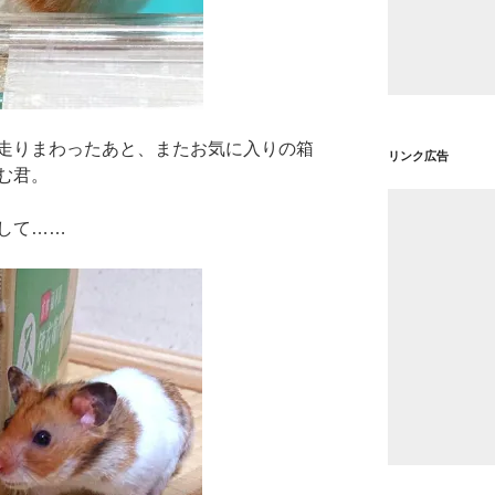
走りまわったあと、またお気に入りの箱
リンク広告
む君。
して……