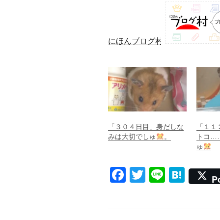
にほんブログ村
「３０４日目」身だしな
「１１
みは大切でしゅ
。
トコ…
ゅ
F
T
Li
H
P
a
wi
n
at
c
tt
e
e