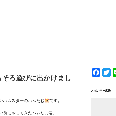
F
T
ろそろ遊びに出かけまし
a
w
c
tt
スポンサー広告
e
e
ンハムスターのハムたむ
です。
b
o
の前にやってきたハムたむ君。