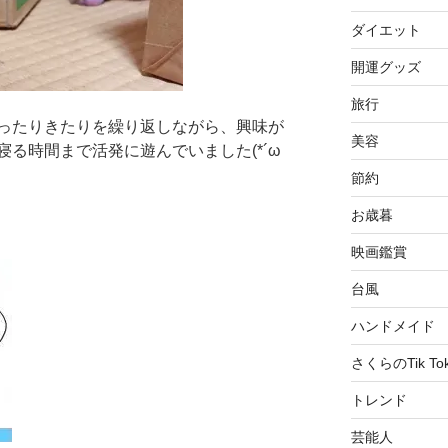
ダイエット
開運グッズ
旅行
ったりきたりを繰り返しながら、興味が
美容
る時間まで活発に遊んでいました(*´ω
節約
お歳暮
映画鑑賞
台風
ハンドメイド
さくらのTik To
トレンド
芸能人