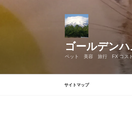
コ
ン
テ
ン
ツ
へ
ゴールデンハ
ス
キ
ペット 美容 旅行 FX コス
ッ
プ
サイトマップ