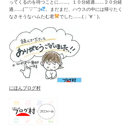
ってくるのを待つことに……。１０分経過……２０分経
過……(￣▽￣;)
。まだまだ、ハウスの中には帰りたく
なさそうなハムたむ君
でした……(；´∀｀)。
にほんブログ村