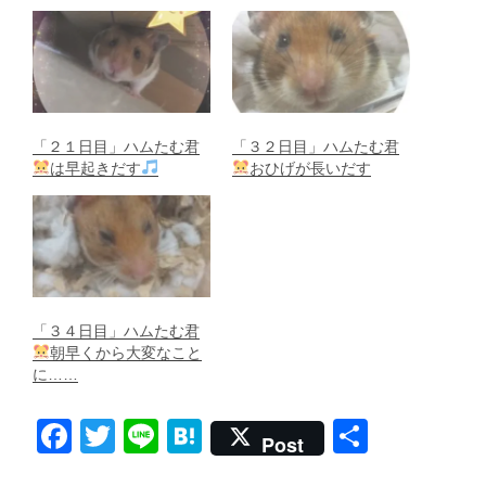
「２１日目」ハムたむ君
「３２日目」ハムたむ君
は早起きだす
おひげが長いだす
「３４日目」ハムたむ君
朝早くから大変なこと
に……
F
T
Li
H
共
Post
a
wi
n
at
有