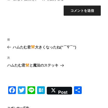
投
前
前
稿
の
ハムたむ君
大きくなったね(“⌒∇⌒”)
ナ
投
ビ
稿
次
次
ゲ
の
ハムたむ君
と魔法のステッキ
投
ー
稿
シ
ョ
F
T
Li
H
共
ン
Post
a
wi
n
at
有
c
tt
e
e