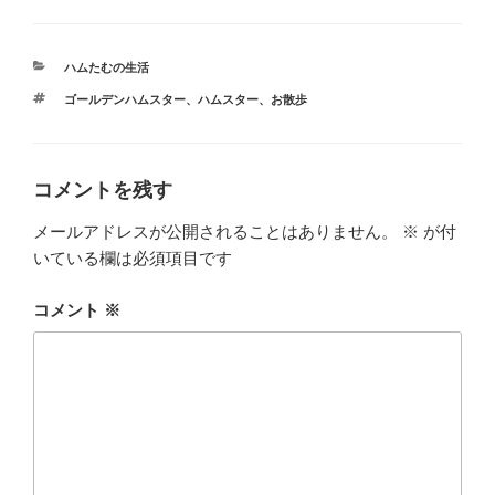
c
tt
e
e
e
er
n
カ
ハムたむの生活
b
a
テ
タ
ゴールデンハムスター
、
ハムスター
、
お散歩
ゴ
o
グ
リ
ー
o
k
コメントを残す
メールアドレスが公開されることはありません。
※
が付
いている欄は必須項目です
コメント
※