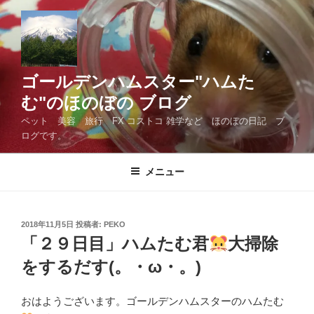
コ
ン
テ
ン
ツ
ゴールデンハムスター"ハムた
へ
む"のほのぼの ブログ
ス
ペット 美容 旅行 FX コストコ 雑学など ほのぼの日記 ブ
キ
ログです。
ッ
プ
メニュー
投
2018年11月5日
投稿者:
PEKO
稿
「２９日目」ハムたむ君
大掃除
日:
をするだす(。・ω・。)ゞ
おはようございます。ゴールデンハムスターのハムたむ