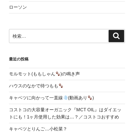
ローソン
検
検
索
索:
最近の投稿
モルモット(ももしゃん
)の鳴き声
ハウスのなかで待つもも
キャベツに向かって一直線
(動画あり
)
コストコの大容量オーガニック『MCT OIL』はダイエッ
トにも！1ヶ月使用した効果は…？／コストコおすすめ
キャベツとりんご…小松菜？