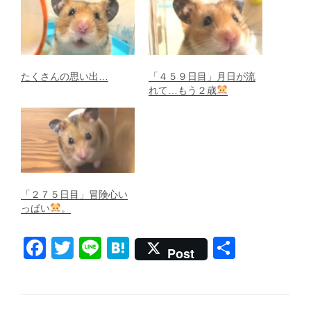
たくさんの思い出…
「４５９日目」月日が流
れて…もう２歳
「２７５日目」冒険心い
っぱい
。
F
T
Li
H
共
Post
a
wi
n
at
有
c
tt
e
e