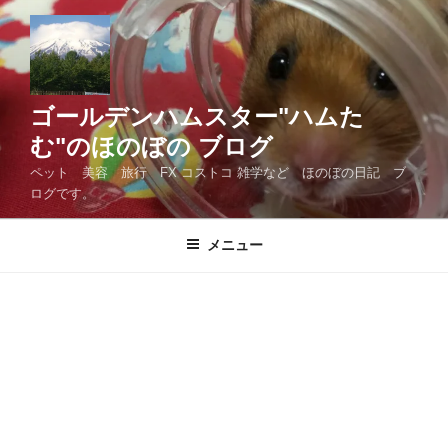
コ
ン
テ
ン
ツ
ゴールデンハムスター"ハムた
へ
む"のほのぼの ブログ
ス
ペット 美容 旅行 FX コストコ 雑学など ほのぼの日記 ブ
キ
ログです。
ッ
プ
メニュー