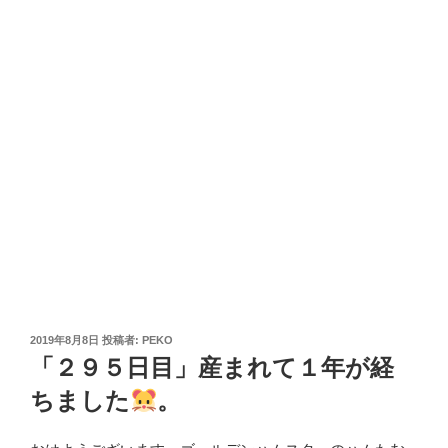
投
2019年8月8日
投稿者:
PEKO
稿
「２９５日目」産まれて１年が経
日:
ちました
。