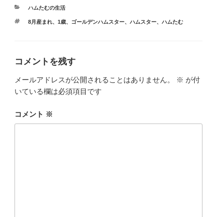
e
er
n
カ
ハムたむの生活
b
a
テ
タ
8月産まれ
、
1歳
、
ゴールデンハムスター
、
ハムスター
、
ハムたむ
ゴ
o
グ
リ
ー
o
k
コメントを残す
メールアドレスが公開されることはありません。
※
が付
いている欄は必須項目です
コメント
※