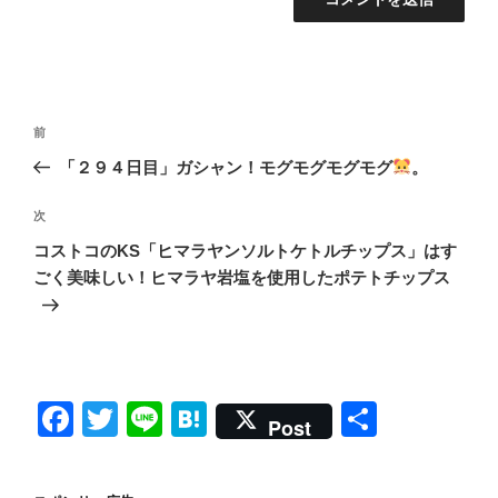
投
前
前
稿
の
「２９４日目」ガシャン！モグモグモグモグ
。
ナ
投
ビ
稿
次
次
ゲ
の
コストコのKS「ヒマラヤンソルトケトルチップス」はす
投
ー
ごく美味しい！ヒマラヤ岩塩を使用したポテトチップス
稿
シ
ョ
ン
F
T
Li
H
共
Post
a
wi
n
at
有
c
tt
e
e