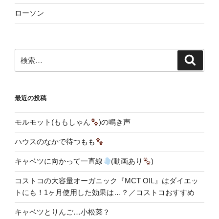
ローソン
検
検
索
索:
最近の投稿
モルモット(ももしゃん
)の鳴き声
ハウスのなかで待つもも
キャベツに向かって一直線
(動画あり
)
コストコの大容量オーガニック『MCT OIL』はダイエッ
トにも！1ヶ月使用した効果は…？／コストコおすすめ
キャベツとりんご…小松菜？