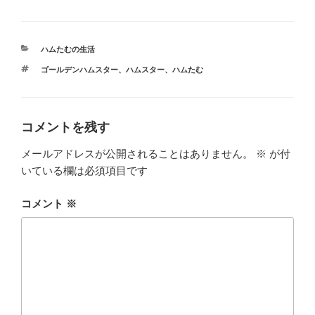
c
tt
e
e
e
er
n
カ
ハムたむの生活
b
a
テ
タ
ゴールデンハムスター
、
ハムスター
、
ハムたむ
ゴ
o
グ
リ
ー
o
k
コメントを残す
メールアドレスが公開されることはありません。
※
が付
いている欄は必須項目です
コメント
※