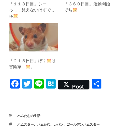
「１１３日目」シー
「３６０日目」活動開始
っ……見えないはずでし
でち
ゅ
「２１５日目」ぼく
は
冒険家…
。
F
T
Li
H
共
Post
a
wi
n
at
有
c
tt
e
e
e
er
n
カ
ハムたむの生活
b
a
テ
タ
ハムスター
、
ハムたむ
、
カバン
、
ゴールデンハムスター
ゴ
o
グ
リ