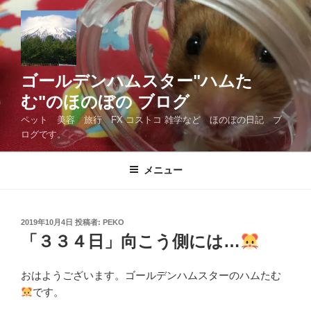
コ
ン
テ
ン
ツ
ゴールデンハムスター"ハムた
へ
む"のほのぼの ブログ
ス
ペット 美容 旅行 FX コストコ 雑学など ほのぼの日記 ブ
キ
ログです。
ッ
プ
メニュー
投
2019年10月4日
投稿者:
PEKO
稿
「３３４日」向こう側には…
日:
おはようございます。ゴールデンハムスターのハムたむ
です。