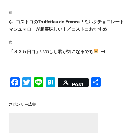
投
前
前
稿
の
コストコのTruffettes de France「ミルクチョコレート
ナ
投
マシュマロ」が超美味しい！／コストコおすすめ
ビ
稿
ゲ
次
次
の
ー
「３３５日目」いのしし君が気になるでち
投
シ
稿
ョ
ン
F
T
Li
H
共
Post
a
wi
n
at
有
c
tt
e
e
スポンサー広告
e
er
n
b
a
o