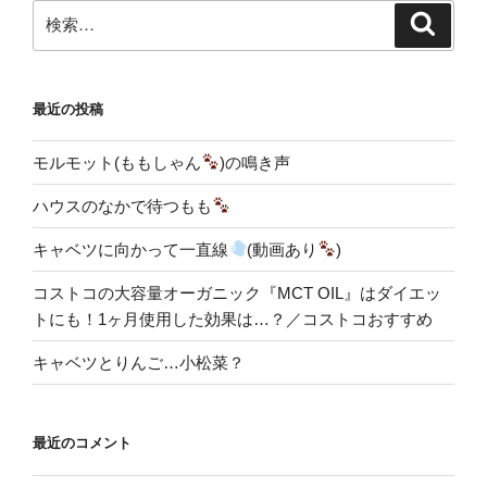
検
検
索
索:
最近の投稿
モルモット(ももしゃん
)の鳴き声
ハウスのなかで待つもも
キャベツに向かって一直線
(動画あり
)
コストコの大容量オーガニック『MCT OIL』はダイエッ
トにも！1ヶ月使用した効果は…？／コストコおすすめ
キャベツとりんご…小松菜？
最近のコメント