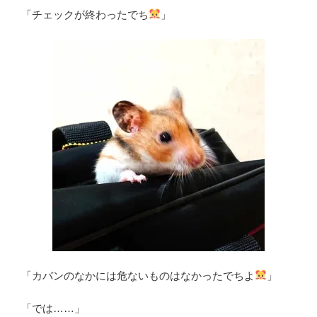
「チェックが終わったでち
」
「カバンのなかには危ないものはなかったでちよ
」
「では……」