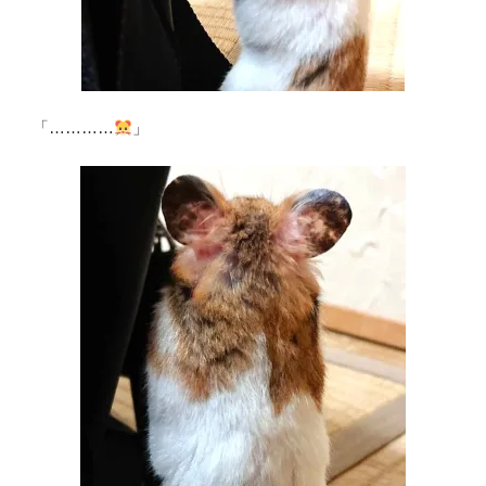
「…………
」