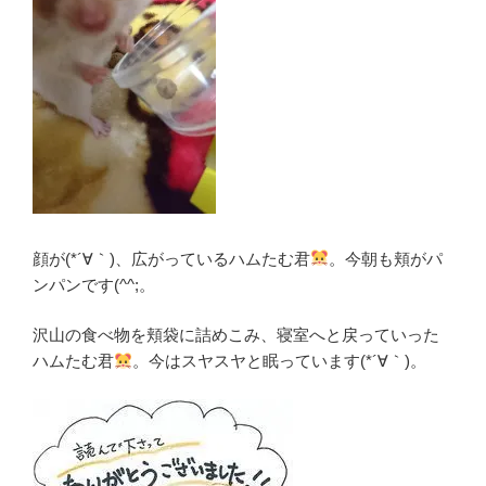
顔が(*´∀｀)、広がっているハムたむ君
。今朝も頬がパ
ンパンです(^^;。
沢山の食べ物を頬袋に詰めこみ、寝室へと戻っていった
ハムたむ君
。今はスヤスヤと眠っています(*´∀｀)。