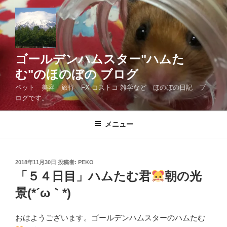
コ
ン
テ
ン
ツ
ゴールデンハムスター"ハムた
へ
む"のほのぼの ブログ
ス
ペット 美容 旅行 FX コストコ 雑学など ほのぼの日記 ブ
キ
ログです。
ッ
プ
メニュー
投
2018年11月30日
投稿者:
PEKO
稿
「５４日目」ハムたむ君
朝の光
日:
景(*´ω｀*)
おはようございます。ゴールデンハムスターのハムたむ