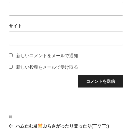
サイト
新しいコメントをメールで通知
新しい投稿をメールで受け取る
投
前
前
稿
の
ハムたむ君
ぶらさがったり登ったり(￣▽￣;)
ナ
投