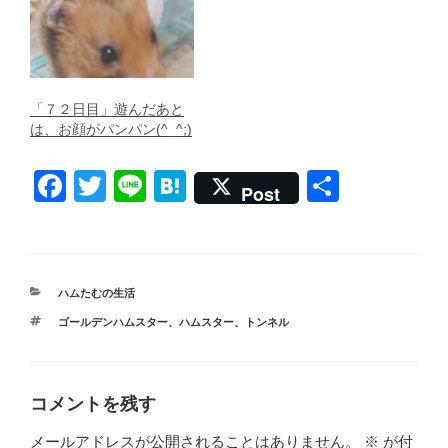
「７２日目」遊んだあと
は、お顔がパンパン(^_^;)
F
T
Li
H
共
Post
a
wi
n
at
有
c
tt
e
e
e
er
n
カ
ハムたむの生活
b
a
テ
タ
ゴールデンハムスター
、
ハムスター
、
トンネル
ゴ
o
グ
リ
ー
o
k
コメントを残す
メールアドレスが公開されることはありません。
※
が付