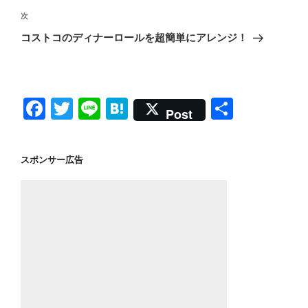
ビ
稿
次
次
ゲ
の
コストコのディナーロールを超簡単にアレンジ！
投
ー
稿
シ
ョ
F
T
Li
H
共
ン
Post
a
wi
n
at
有
c
tt
e
e
スポンサー広告
e
er
n
b
a
o
o
k