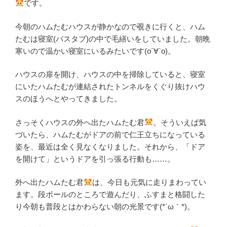
です。
今朝のハムたむハウスが静かなので覗きに行くと、ハム
たむは寝室(バスタブ)の中で毛繕いをしていました。朝晩
寒いので温かい寝室にいるみたいです(о´∀`о)。
ハウスの扉を開け、ハウスの中を掃除していると、寝室
にいたハムたむが連結されたトンネルをくぐり抜けハウ
スのほうへとやってきました。
さっそくハウスの外へ出たハムたむ君
。そういえば気
づいたら、ハムたむがドアの前で仁王立ちになっている
姿を、最近は全く見なくなりました。それから、「ドア
を開けて」というドアを引っ張る行動も……。
外へ出たハムたむ君
は、今日も元気に走りまわってい
ます。段ボールのところで遊んだり、ふすまと格闘した
り今朝も普段とはかわらない朝の光景です(*´ω｀*)。