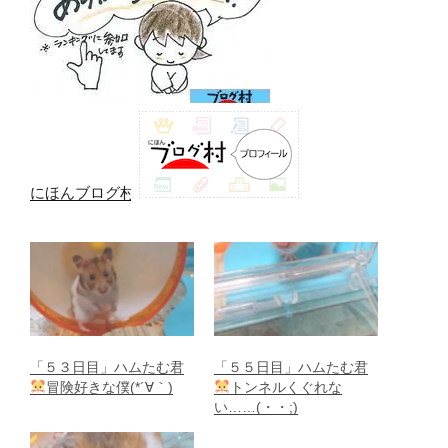
にほんブログ村
「５３日目」ハムたむ君
「５５日目」ハムたむ君
冒険好きな僕(*´∀｀)
トンネルくぐれな
い……(・・;)