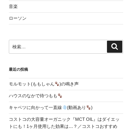
音楽
ローソン
検
検
索
索:
最近の投稿
モルモット(ももしゃん
)の鳴き声
ハウスのなかで待つもも
キャベツに向かって一直線
(動画あり
)
コストコの大容量オーガニック『MCT OIL』はダイエッ
トにも！1ヶ月使用した効果は…？／コストコおすすめ