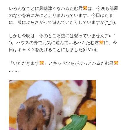
いろんなことに興味津々なハムたむ君
は、今晩も部屋
のなかを右に左にと走りまわっています。今日はたま
に、服にぶらさがって遊んでいたりしていますが(^_^;)。
しかし今晩は、今のところ壁には登っていません(*´ω｀
*)。ハウスの外で元気に遊んでいるハムたむ君
に、今
日はキャベツをあげることにしました(о´∀`о)。
「いただきます
」とキャベツをがぶっとハムたむ君
……。