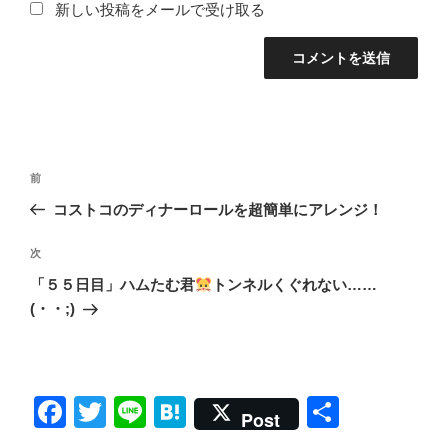
新しい投稿をメールで受け取る
投
前
前
稿
の
コストコのディナーロールを超簡単にアレンジ！
ナ
投
ビ
稿
次
次
ゲ
の
「５５日目」ハムたむ君
トンネルくぐれない……
投
ー
(・・;)
稿
シ
ョ
ン
F
T
Li
H
共
Post
a
wi
n
at
有