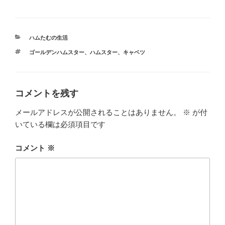
c
tt
e
e
e
er
n
カ
ハムたむの生活
b
a
テ
タ
ゴールデンハムスター
、
ハムスター
、
キャベツ
ゴ
o
グ
リ
ー
o
k
コメントを残す
メールアドレスが公開されることはありません。
※
が付
いている欄は必須項目です
コメント
※