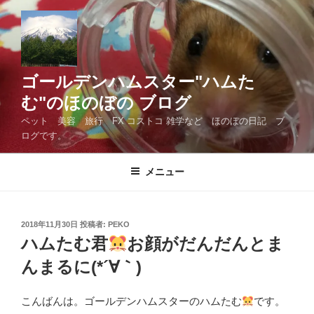
コ
ン
テ
ン
ツ
ゴールデンハムスター"ハムた
へ
む"のほのぼの ブログ
ス
ペット 美容 旅行 FX コストコ 雑学など ほのぼの日記 ブ
キ
ログです。
ッ
プ
メニュー
投
2018年11月30日
投稿者:
PEKO
稿
ハムたむ君
お顔がだんだんとま
日:
んまるに(*´∀｀)
こんばんは。ゴールデンハムスターのハムたむ
です。