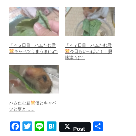
「４５日目」ハムたむ君
「４７日目」ハムたむ君
キャベツうまうま(^q^)
今日もいっぱい！！興
味津々(^^;
ハムたむ君
僕とキャベ
ツと壁と……
F
T
Li
H
共
Post
a
wi
n
at
有