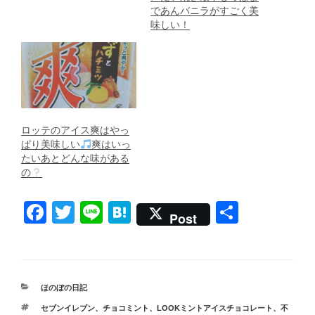
であんバニラがすごく美
味しい！
ロッテのアイス爽はやっ
ぱり美味しい
爽はいっ
たいあとどんな味がある
の
F
T
Li
H
共
Post
a
wi
n
at
有
c
tt
e
e
e
er
n
カ
ほのぼの日記
b
a
テ
タ
セブンイレブン
、
チョコミント
、
LOOKミントアイスチョコレート
、
不
ゴ