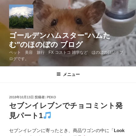
コ
ン
テ
ン
ツ
ゴールデンハムスター"ハムた
へ
む"のほのぼの ブログ
ス
ペット 美容 旅行 FX コストコ 雑学など ほのぼの日記 ブ
キ
ログです。
ッ
プ
メニュー
投
2018年10月13日
投稿者:
PEKO
稿
セブンイレブンでチョコミント発
日:
見パート1
セブンイレブンに寄ったとき、商品ワゴンの中に「
Look