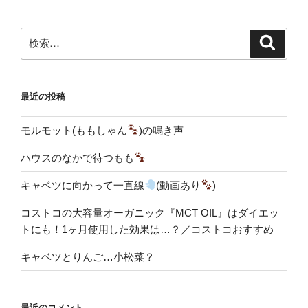
検
検
索
索:
最近の投稿
モルモット(ももしゃん
)の鳴き声
ハウスのなかで待つもも
キャベツに向かって一直線
(動画あり
)
コストコの大容量オーガニック『MCT OIL』はダイエッ
トにも！1ヶ月使用した効果は…？／コストコおすすめ
キャベツとりんご…小松菜？
最近のコメント