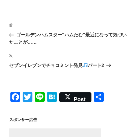
投
前
前
稿
の
ゴールデンハムスター”ハムたむ”最近になって気づい
ナ
投
たことが……
ビ
稿
ゲ
次
次
の
ー
セブンイレブンでチョコミント発見
パート2
投
シ
稿
ョ
ン
F
T
Li
H
共
Post
a
wi
n
at
有
c
tt
e
e
スポンサー広告
e
er
n
b
a