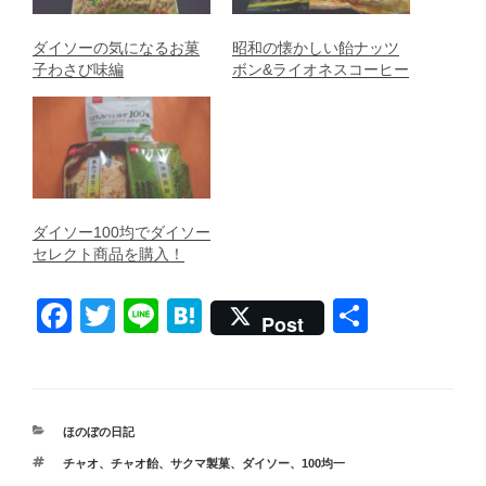
ダイソーの気になるお菓
昭和の懐かしい飴ナッツ
子わさび味編
ボン&ライオネスコーヒー
ダイソー100均でダイソー
セレクト商品を購入！
F
T
Li
H
共
Post
a
wi
n
at
有
c
tt
e
e
e
er
n
カ
ほのぼの日記
b
a
テ
タ
チャオ
、
チャオ飴
、
サクマ製菓
、
ダイソー
、
100均一
ゴ
グ