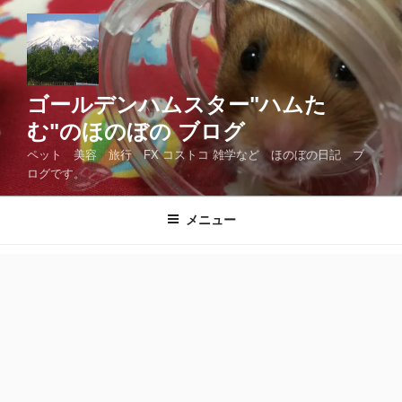
コ
ン
テ
ン
ツ
ゴールデンハムスター"ハムた
へ
む"のほのぼの ブログ
ス
ペット 美容 旅行 FX コストコ 雑学など ほのぼの日記 ブ
キ
ログです。
ッ
プ
メニュー