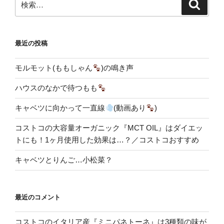
検
索
索:
最近の投稿
モルモット(ももしゃん
)の鳴き声
ハウスのなかで待つもも
キャベツに向かって一直線
(動画あり
)
コストコの大容量オーガニック『MCT OIL』はダイエッ
トにも！1ヶ月使用した効果は…？／コストコおすすめ
キャベツとりんご…小松菜？
最近のコメント
コストコのイタリア産『ミニパネトーネ』は3種類の味が