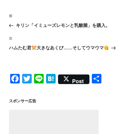
投
前
前
稿
の
キリン「イミューズレモンと乳酸菌」を購入。
ナ
投
ビ
稿
次
次
ゲ
の
ハムたむ君
大きなあくび……そしてウマウマ
投
ー
稿
シ
ョ
F
T
Li
H
共
ン
Post
a
wi
n
at
有
c
tt
e
e
スポンサー広告
e
er
n
b
a
o