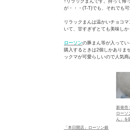
↑リラックまんです。持って帰
が・・・(T-T)でも、それでも
リラックまんは温かいチョコマ
いて、甘すぎずとても美味しか
ローソン
の豚まん等が入ってい
購入するときは2個しかありま
ックマが可愛らしいので人気商
新発売
ローソ
ん」を
「本日開店」ローソン銀