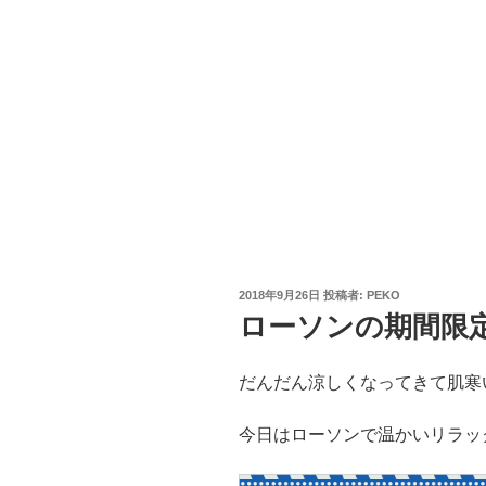
投
2018年9月26日
投稿者:
PEKO
稿
ローソンの期間限
日:
だんだん涼しくなってきて肌寒
今日はローソンで温かいリラッ