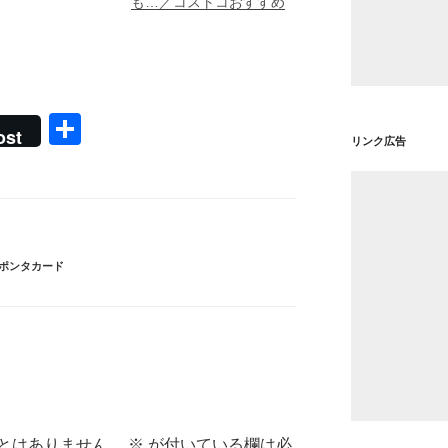
も…／コストコおすすめ
共
ost
リンク広告
有
ポンタカード
とはありません。
※
が付いている欄は必