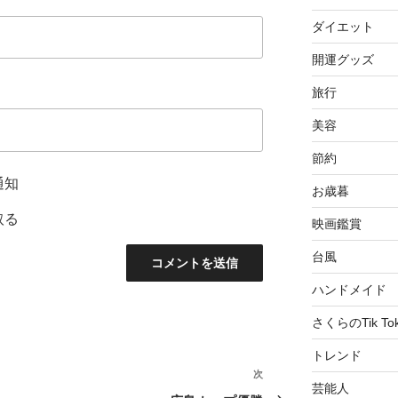
ダイエット
開運グッズ
旅行
美容
節約
通知
お歳暮
取る
映画鑑賞
台風
ハンドメイド
さくらのTik To
トレンド
次
次
芸能人
の