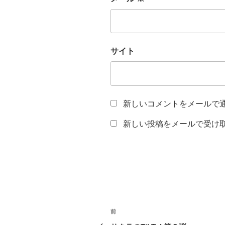
サイト
新しいコメントをメールで
新しい投稿をメールで受け
投
前
前
の