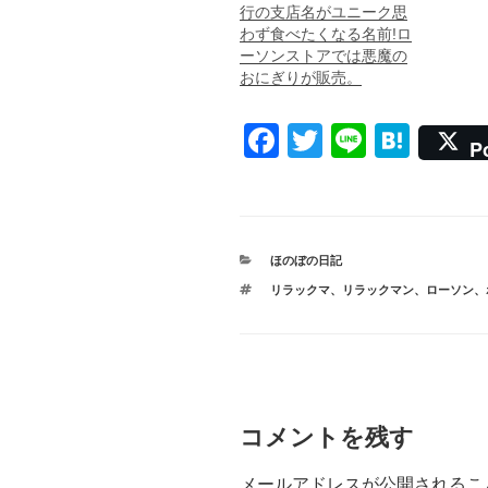
行の支店名がユニーク思
わず食べたくなる名前!ロ
ーソンストアでは悪魔の
おにぎりが販売。
F
T
Li
H
P
a
wi
n
at
c
tt
e
e
e
er
n
カ
ほのぼの日記
b
a
テ
タ
リラックマ
、
リラックマン
、
ローソン
、
ゴ
o
グ
リ
ー
o
k
コメントを残す
メールアドレスが公開されるこ