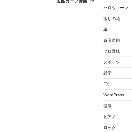
広島カープ優勝
投
ハロウィーン
稿
癒しの花
車
資産運用
プロ野球
スポーツ
雑学
FX
WordPress
健康
ピアノ
ロック