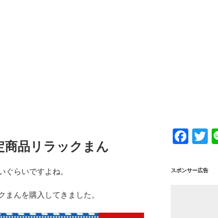
F
T
定商品リラックまん
a
w
c
tt
スポンサー広告
いぐらいですよね。
e
e
b
クまんを購入してきました。
o