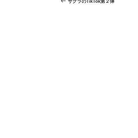
稿
サクラのTikTok第２弾
投
ナ
稿
ビ
ゲ
ー
シ
ョ
ン