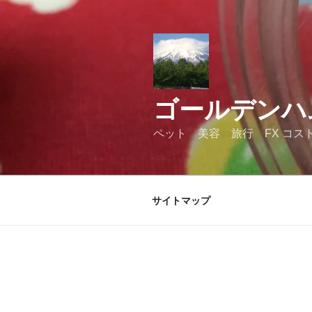
コ
ン
テ
ン
ツ
へ
ゴールデンハ
ス
キ
ペット 美容 旅行 FX コス
ッ
プ
サイトマップ