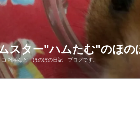
ムスター"ハムたむ"のほの
トコ 雑学など ほのぼの日記 ブログです。