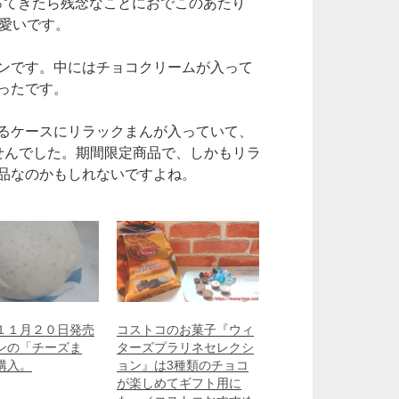
ってきたら残念なことにおでこのあたり
可愛いです。
ンです。中にはチョコクリームが入って
ったです。
るケースにリラックまんが入っていて、
せんでした。期間限定商品で、しかもリラ
品なのかもしれないですよね。
１１月２０日発売
コストコのお菓子『ウィ
ンの「チーズま
ターズプラリネセレクシ
購入。
ョン』は3種類のチョコ
が楽しめてギフト用に