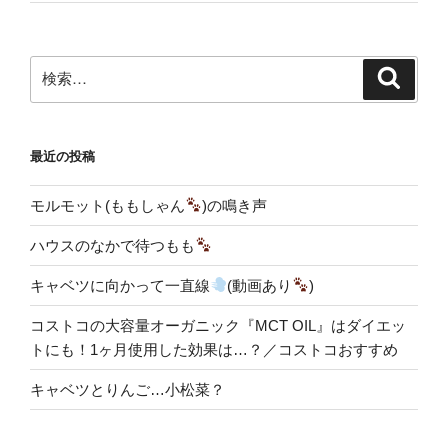
検
検
索
索:
最近の投稿
モルモット(ももしゃん
)の鳴き声
ハウスのなかで待つもも
キャベツに向かって一直線
(動画あり
)
コストコの大容量オーガニック『MCT OIL』はダイエッ
トにも！1ヶ月使用した効果は…？／コストコおすすめ
キャベツとりんご…小松菜？