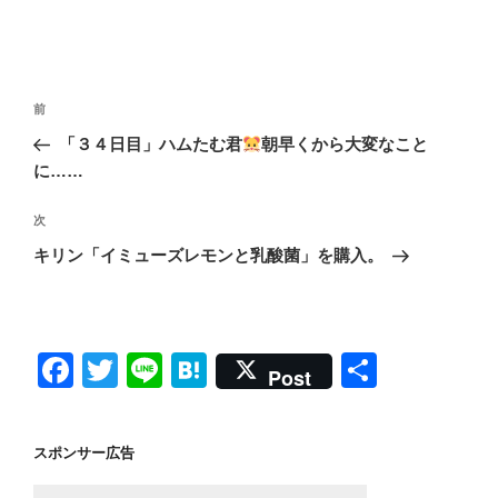
投
前
前
稿
の
「３４日目」ハムたむ君
朝早くから大変なこと
ナ
投
に……
ビ
稿
ゲ
次
次
の
ー
キリン「イミューズレモンと乳酸菌」を購入。
投
シ
稿
ョ
ン
F
T
Li
H
共
Post
a
wi
n
at
有
c
tt
e
e
スポンサー広告
e
er
n