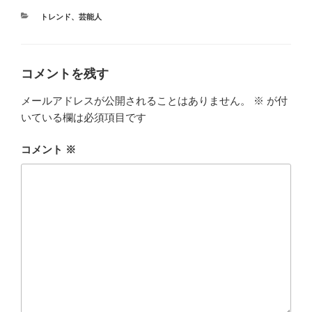
e
er
n
カ
トレンド
、
芸能人
b
a
テ
ゴ
o
リ
ー
o
コメントを残す
k
メールアドレスが公開されることはありません。
※
が付
いている欄は必須項目です
コメント
※