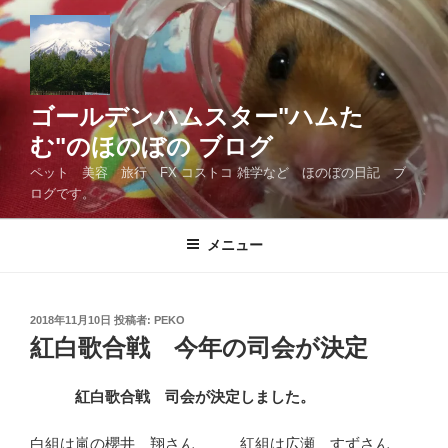
コ
ン
テ
ン
ツ
ゴールデンハムスター"ハムた
へ
む"のほのぼの ブログ
ス
ペット 美容 旅行 FX コストコ 雑学など ほのぼの日記 ブ
キ
ログです。
ッ
プ
メニュー
投
2018年11月10日
投稿者:
PEKO
稿
紅白歌合戦 今年の司会が決定
日:
紅白歌合戦 司会が決定しました。
白組は嵐の櫻井 翔さん 紅組は広瀬 すずさん