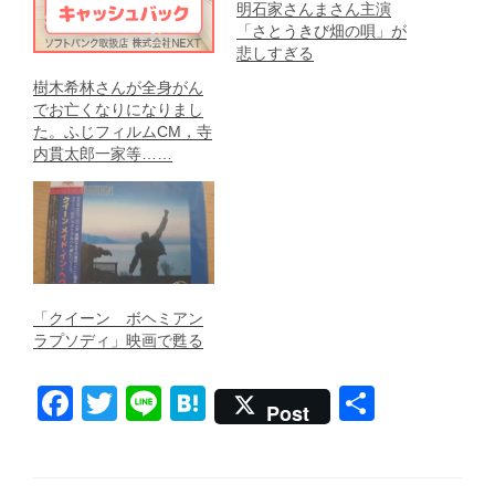
明石家さんまさん主演
「さとうきび畑の唄」が
悲しすぎる
樹木希林さんが全身がん
でお亡くなりになりまし
た。ふじフィルムCM，寺
内貫太郎一家等……
「クイーン ボヘミアン
ラプソディ」映画で甦る
F
T
Li
H
共
Post
a
wi
n
at
有
c
tt
e
e