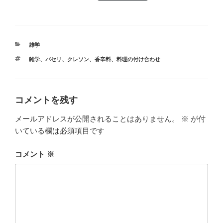
a
wi
n
at
有
c
tt
e
e
e
er
n
カ
雑学
b
a
テ
タ
雑学
、
パセリ
、
クレソン
、
香辛料
、
料理の付け合わせ
ゴ
o
グ
リ
ー
o
k
コメントを残す
メールアドレスが公開されることはありません。
※
が付
いている欄は必須項目です
コメント
※