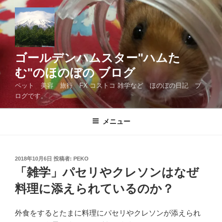
コ
ン
テ
ン
ツ
ゴールデンハムスター"ハムた
へ
む"のほのぼの ブログ
ス
ペット 美容 旅行 FX コストコ 雑学など ほのぼの日記 ブ
キ
ログです。
ッ
プ
メニュー
投
2018年10月6日
投稿者:
PEKO
稿
「雑学」パセリやクレソンはなぜ
日:
料理に添えられているのか？
外食をするとたまに料理にパセリやクレソンが添えられ