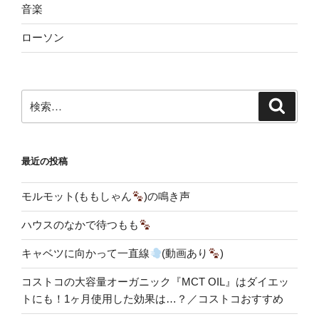
音楽
ローソン
検
検
索
索:
最近の投稿
モルモット(ももしゃん
)の鳴き声
ハウスのなかで待つもも
キャベツに向かって一直線
(動画あり
)
コストコの大容量オーガニック『MCT OIL』はダイエッ
トにも！1ヶ月使用した効果は…？／コストコおすすめ