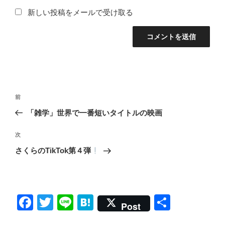
新しい投稿をメールで受け取る
投
前
前
稿
の
「雑学」世界で一番短いタイトルの映画
ナ
投
ビ
稿
次
次
ゲ
の
さくらのTikTok第４弾
投
ー
稿
シ
ョ
F
T
Li
H
共
ン
Post
a
wi
n
at
有