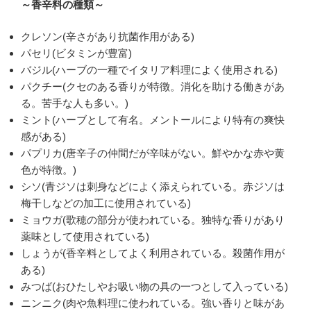
～香辛料の種類～
クレソン(辛さがあり抗菌作用がある)
パセリ(ビタミンが豊富)
バジル(ハーブの一種でイタリア料理によく使用される)
パクチー(クセのある香りが特徴。消化を助ける働きがあ
る。苦手な人も多い。)
ミント(ハーブとして有名。メントールにより特有の爽快
感がある)
パプリカ(唐辛子の仲間だが辛味がない。鮮やかな赤や黄
色が特徴。)
シソ(青ジソは刺身などによく添えられている。赤ジソは
梅干しなどの加工に使用されている)
ミョウガ(歌穂の部分が使われている。独特な香りがあり
薬味として使用されている)
しょうが(香辛料としてよく利用されている。殺菌作用が
ある)
みつば(おひたしやお吸い物の具の一つとして入っている)
ニンニク(肉や魚料理に使われている。強い香りと味があ