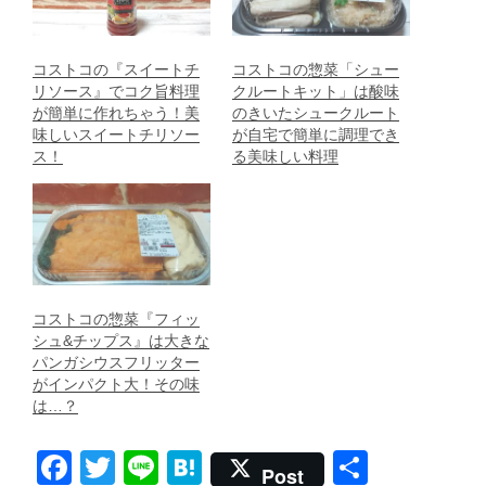
コストコの『スイートチ
コストコの惣菜「シュー
リソース』でコク旨料理
クルートキット」は酸味
が簡単に作れちゃう！美
のきいたシュークルート
味しいスイートチリソー
が自宅で簡単に調理でき
ス！
る美味しい料理
コストコの惣菜『フィッ
シュ&チップス』は大きな
パンガシウスフリッター
がインパクト大！その味
は…？
F
T
Li
H
共
Post