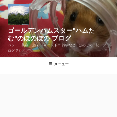
コ
ン
テ
ン
ツ
ゴールデンハムスター"ハムた
へ
む"のほのぼの ブログ
ス
ペット 美容 旅行 FX コストコ 雑学など ほのぼの日記 ブ
キ
ログです。
ッ
プ
メニュー