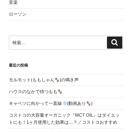
音楽
ローソン
検
検
索
索:
最近の投稿
モルモット(ももしゃん
)の鳴き声
ハウスのなかで待つもも
キャベツに向かって一直線
(動画あり
)
コストコの大容量オーガニック『MCT OIL』はダイエッ
トにも！1ヶ月使用した効果は…？／コストコおすすめ