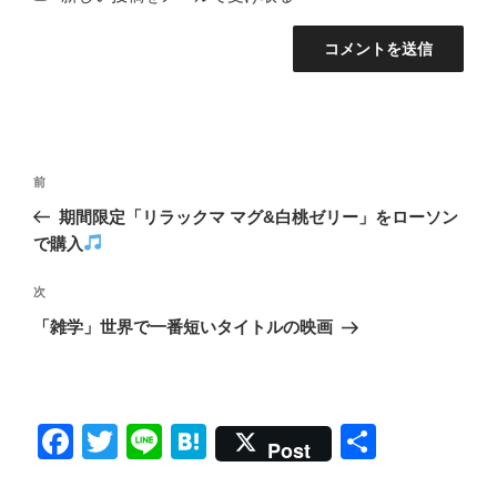
投
前
前
稿
の
期間限定「リラックマ マグ&白桃ゼリー」をローソン
ナ
投
で購入
ビ
稿
ゲ
次
次
の
ー
「雑学」世界で一番短いタイトルの映画
投
シ
稿
ョ
ン
F
T
Li
H
共
Post
a
wi
n
at
有