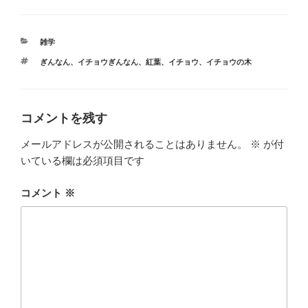
c
tt
e
e
e
er
n
カ
雑学
b
a
テ
タ
ぎんなん
、
イチョウぎんなん
、
紅葉
、
イチョウ
、
イチョウの木
ゴ
o
グ
リ
ー
o
k
コメントを残す
メールアドレスが公開されることはありません。
※
が付
いている欄は必須項目です
コメント
※