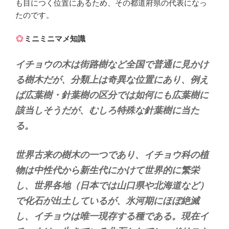
も目につく位置にあるため、その都道府県の代表になっ
たのです。
ミニミニマメ知識
イチョウの木は街路樹など全国で普通に見かけ
る樹木だが、分類上は奇異な位置にあり、例え
ば広葉樹・針葉樹の区分では如何にも広葉樹に
該当しそうだが、むしろ特殊な針葉樹に当た
る。
世界古来の樹木の一つであり
、イチョウ科の植
物は中性代から新生代にかけて世界的に繁栄
し、世界各地（日本では山口県や北海道など）
で化石が出土しているが、氷河期にほぼ絶滅
し、イチョウは唯一現存する種である。現在イ