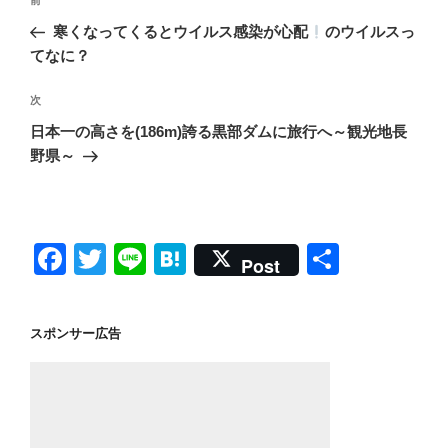
前
前
稿
の
寒くなってくるとウイルス感染が心配
のウイルスっ
ナ
投
てなに？
ビ
稿
ゲ
次
次
の
ー
日本一の高さを(186m)誇る黒部ダムに旅行へ～観光地長
投
シ
野県～
稿
ョ
ン
F
T
Li
H
共
Post
a
wi
n
at
有
c
tt
e
e
スポンサー広告
e
er
n
b
a
o