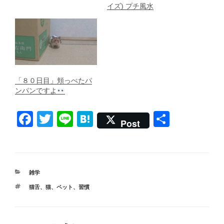
イズ) プチ風水
「８０日目」頬っぺたパ
ンパンですよ
F
T
Li
H
共
Post
a
wi
n
at
有
c
tt
e
e
e
er
n
カ
雑学
b
a
テ
タ
猫舌
、
猫
、
ペット
、
習慣
ゴ
o
グ
リ
ー
o