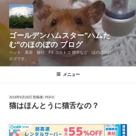
コ
ン
テ
ン
ツ
ゴールデンハムスター"ハムた
へ
む"のほのぼの ブログ
ス
ペット 美容 旅行 FX コストコ 雑学など ほのぼの日記 ブ
キ
ログです。
ッ
プ
メニュー
投
2018年9月28日
投稿者:
PEKO
稿
猫はほんとうに猫舌なの？
日: